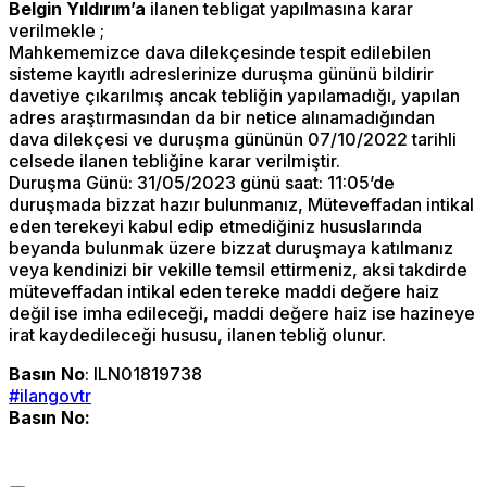
Belgin Yıldırım’a
ilanen tebligat yapılmasına karar
verilmekle ;
Mahkememizce dava dilekçesinde tespit edilebilen
sisteme kayıtlı adreslerinize duruşma gününü bildirir
davetiye çıkarılmış ancak tebliğin yapılamadığı, yapılan
adres araştırmasından da bir netice alınamadığından
dava dilekçesi ve duruşma gününün 07/10/2022 tarihli
celsede ilanen tebliğine karar verilmiştir.
Duruşma Günü: 31/05/2023 günü saat: 11:05’de
duruşmada bizzat hazır bulunmanız, Müteveffadan intikal
eden terekeyi kabul edip etmediğiniz hususlarında
beyanda bulunmak üzere bizzat duruşmaya katılmanız
veya kendinizi bir vekille temsil ettirmeniz, aksi takdirde
müteveffadan intikal eden tereke maddi değere haiz
değil ise imha edileceği, maddi değere haiz ise hazineye
irat kaydedileceği hususu, ilanen tebliğ olunur.
Basın No
: ILN01819738
#ilangovtr
Basın No: