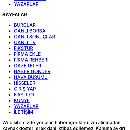
YAZARLAR
SAYFALAR
BURÇLAR
CANLI BORSA
CANLI SONUÇLAR
CANLI TV
FİKSTÜR
FİRMA EKLE
FİRMA REHBERİ
GAZETELER
HABER GÖNDER
HAVA DURUMU
HİSSELER
GİRİŞ YAP
KAYIT OL
KÜNYE
YAZARLAR
İLETİŞİM
Web sitemizde yer alan haber içerikleri izin alınmadan,
kaynak gösterilerek dahi iktibas edilemez. Kanuna aykırı