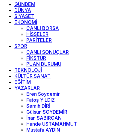
GÜNDEM
DÜNYA
SİYASET
EKONOMİ
CANLI BORSA
HİSSELER
PARİTELER
SPOR
CANLI SONUÇLAR
FİKSTÜR
PUAN DURUMU
TEKNOLOJİ
KÜLTÜR SANAT
EĞİTİM
YAZARLAR
Eren Soydemir
Fatoş YILDIZ
Semih DİRİ
Gülsün SOYDEMİR
İnan SABIRCAN
Hande USTAMAHMUT
Mustafa AYDIN