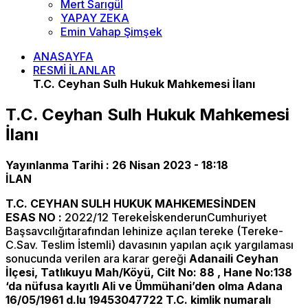
Mert Sarıgül
YAPAY ZEKA
Emin Vahap Şimşek
ANASAYFA
RESMİ İLANLAR
T.C. Ceyhan Sulh Hukuk Mahkemesi İlanı
T.C. Ceyhan Sulh Hukuk Mahkemesi
İlanı
Yayınlanma Tarihi :
26 Nisan 2023 - 18:18
İLAN
T.C. CEYHAN SULH HUKUK MAHKEMESİNDEN
ESAS NO
:
2022/12 TerekeİskenderunCumhuriyet
Başsavcılığıtarafından lehinize açılan tereke (Tereke-
C.Sav. Teslim İstemli) davasının yapılan açık yargılaması
sonucunda verilen ara karar gereği
Adanaili Ceyhan
İlçesi, Tatlıkuyu Mah/Köyü, Cilt No: 88 , Hane No:138
‘da nüfusa kayıtlı
Ali ve Ümmühani’den olma Adana
16/05/1961 d.lu 19453047722 T.C. kimlik numaralı