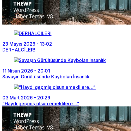
23 Mayıs 2026 - 13:02
DERHALCİLER!
11 Nisan 2026 - 20:01
Savaşın Gürültüsünde Kaybolan İnsanlık
03 Mart 2026 - 20:29
“Haydi geçmiş olsun emeklilere…”