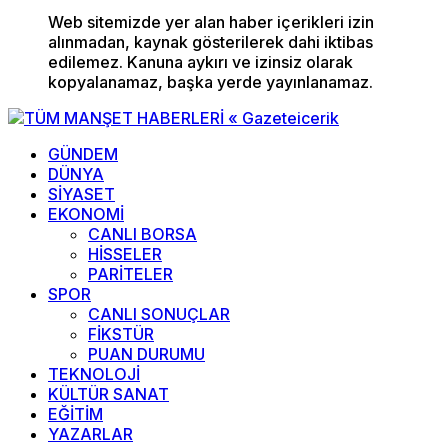
Web sitemizde yer alan haber içerikleri izin
alınmadan, kaynak gösterilerek dahi iktibas
edilemez. Kanuna aykırı ve izinsiz olarak
kopyalanamaz, başka yerde yayınlanamaz.
GÜNDEM
DÜNYA
SİYASET
EKONOMİ
CANLI BORSA
HİSSELER
PARİTELER
SPOR
CANLI SONUÇLAR
FİKSTÜR
PUAN DURUMU
TEKNOLOJİ
KÜLTÜR SANAT
EĞİTİM
YAZARLAR