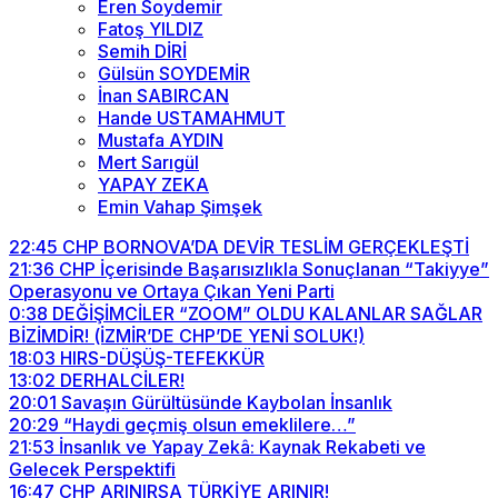
Eren Soydemir
Fatoş YILDIZ
Semih DİRİ
Gülsün SOYDEMİR
İnan SABIRCAN
Hande USTAMAHMUT
Mustafa AYDIN
Mert Sarıgül
YAPAY ZEKA
Emin Vahap Şimşek
22:45
CHP BORNOVA’DA DEVİR TESLİM GERÇEKLEŞTİ
21:36
CHP İçerisinde Başarısızlıkla Sonuçlanan “Takiyye”
Operasyonu ve Ortaya Çıkan Yeni Parti
0:38
DEĞİŞİMCİLER “ZOOM” OLDU KALANLAR SAĞLAR
BİZİMDİR! (İZMİR’DE CHP’DE YENİ SOLUK!)
18:03
HIRS-DÜŞÜŞ-TEFEKKÜR
13:02
DERHALCİLER!
20:01
Savaşın Gürültüsünde Kaybolan İnsanlık
20:29
“Haydi geçmiş olsun emeklilere…”
21:53
İnsanlık ve Yapay Zekâ: Kaynak Rekabeti ve
Gelecek Perspektifi
16:47
CHP ARINIRSA TÜRKİYE ARINIR!