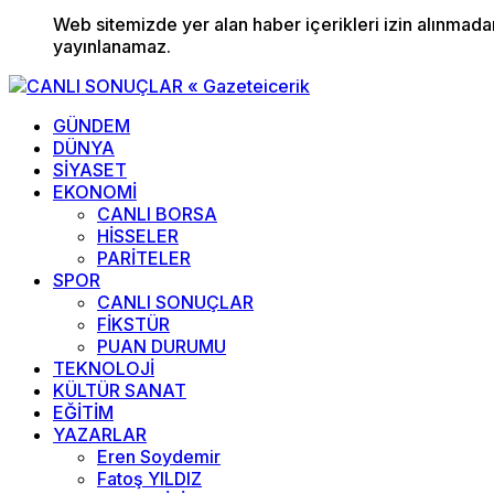
Web sitemizde yer alan haber içerikleri izin alınmad
yayınlanamaz.
GÜNDEM
DÜNYA
SİYASET
EKONOMİ
CANLI BORSA
HİSSELER
PARİTELER
SPOR
CANLI SONUÇLAR
FİKSTÜR
PUAN DURUMU
TEKNOLOJİ
KÜLTÜR SANAT
EĞİTİM
YAZARLAR
Eren Soydemir
Fatoş YILDIZ