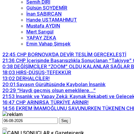
Semih DİRİ
Gülsün SOYDEMİR
İnan SABIRCAN
Hande USTAMAHMUT
Mustafa AYDIN
Mert Sarıgül
YAPAY ZEKA
Emin Vahap Şimşek
22:45
CHP BORNOVA’DA DEVİR TESLİM GERÇEKLEŞTİ
21:36
CHP İçerisinde Başarısızlıkla Sonuçlanan “Takiyye”
0:38
DEĞİŞİMCİLER “ZOOM” OLDU KALANLAR SAĞLAR BİZİ
18:03
HIRS-DÜŞÜŞ-TEFEKKÜR
13:02
DERHALCİLER!
20:01
Savaşın Gürültüsünde Kaybolan İnsanlık
20:29
“Haydi geçmiş olsun emeklilere…”
21:53
İnsanlık ve Yapay Zekâ: Kaynak Rekabeti ve Gelecek
16:47
CHP ARINIRSA TÜRKİYE ARINIR!
14:56
EKREM İMAMOĞLUNU SAVUNURKEN TÜKENEN CHP