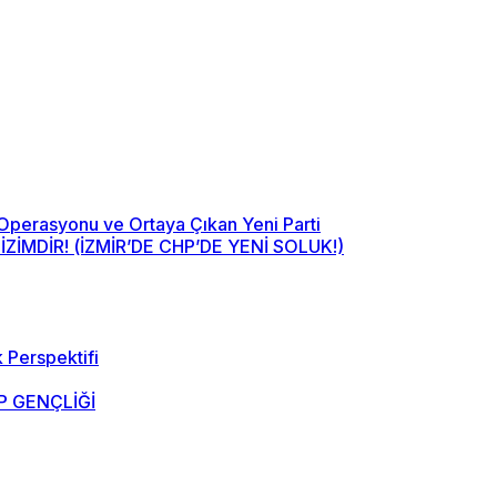
 Operasyonu ve Ortaya Çıkan Yeni Parti
MDİR! (İZMİR’DE CHP’DE YENİ SOLUK!)
 Perspektifi
 GENÇLİĞİ