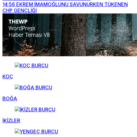
14:56
EKREM İMAMOĞLUNU SAVUNURKEN TÜKENEN
CHP GENÇLİĞİ
KOÇ
BOĞA
İKİZLER