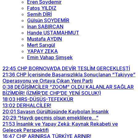
Eren Soydemir
Fatoş YILDIZ
Semih DİRİ
Gülsün SOYDEMİR
İnan SABIRCAN
Hande USTAMAHMUT
Mustafa AYDIN
Mert Sarıgül
YAPAY ZEKA
Emin Vahap Şimşek
22:45
CHP BORNOVA’DA DEVİR TESLİM GERÇEKLEŞTİ
21:36
CHP İçerisinde Başarısızlıkla Sonuçlanan “Takiyye”
Operasyonu ve Ortaya Çıkan Yeni Parti
0:38
DEĞİŞİMCİLER “ZOOM” OLDU KALANLAR SAĞLAR
BİZİMDİR! (İZMİR’DE CHP’DE YENİ SOLUK!)
18:03
HIRS-DÜŞÜŞ-TEFEKKÜR
13:02
DERHALCİLER!
20:01
Savaşın Gürültüsünde Kaybolan İnsanlık
20:29
“Haydi geçmiş olsun emeklilere…”
21:53
İnsanlık ve Yapay Zekâ: Kaynak Rekabeti ve
Gelecek Perspektifi
16:47
CHP ARINIRSA TÜRKİYE ARINIR!