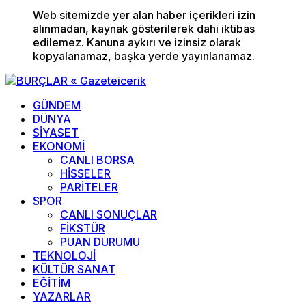
Web sitemizde yer alan haber içerikleri izin
alınmadan, kaynak gösterilerek dahi iktibas
edilemez. Kanuna aykırı ve izinsiz olarak
kopyalanamaz, başka yerde yayınlanamaz.
GÜNDEM
DÜNYA
SİYASET
EKONOMİ
CANLI BORSA
HİSSELER
PARİTELER
SPOR
CANLI SONUÇLAR
FİKSTÜR
PUAN DURUMU
TEKNOLOJİ
KÜLTÜR SANAT
EĞİTİM
YAZARLAR