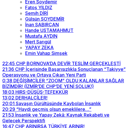
Eren Soydemir
Fatoş YILDIZ
Semih DİRİ
Gülsün SOYDEMİR
İnan SABIRCAN
Hande USTAMAHMUT
Mustafa AYDIN
Mert Sarıgül
YAPAY ZEKA
Emin Vahap Şimşek
22:45
CHP BORNOVA’DA DEVİR TESLİM GERÇEKLEŞTİ
21:36
CHP İçerisinde Başarısızlıkla Sonuçlanan “Takiyye”
Operasyonu ve Ortaya Çıkan Yeni Parti
0:38
DEĞİŞİMCİLER “ZOOM” OLDU KALANLAR SAĞLAR
BİZİMDİR! (İZMİR’DE CHP’DE YENİ SOLUK!)
18:03
HIRS-DÜŞÜŞ-TEFEKKÜR
13:02
DERHALCİLER!
20:01
Savaşın Gürültüsünde Kaybolan İnsanlık
20:29
“Haydi geçmiş olsun emeklilere…”
21:53
İnsanlık ve Yapay Zekâ: Kaynak Rekabeti ve
Gelecek Perspektifi
16:47
CHP ARINIRSA TÜRKİYE ARINIR!