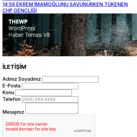
14:56
EKREM İMAMOĞLUNU SAVUNURKEN TÜKENEN
CHP GENÇLİĞİ
İLETİŞİM
Adınız Soyadınız
E-Posta
Konu
Telefon
Mesajınız