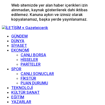
Web sitemizde yer alan haber içerikleri izin
alınmadan, kaynak gösterilerek dahi iktibas
edilemez. Kanuna aykırı ve izinsiz olarak
kopyalanamaz, başka yerde yayınlanamaz.
GÜNDEM
DÜNYA
SİYASET
EKONOMİ
CANLI BORSA
HİSSELER
PARİTELER
SPOR
CANLI SONUÇLAR
FİKSTÜR
PUAN DURUMU
TEKNOLOJİ
KÜLTÜR SANAT
EĞİTİM
YAZARLAR