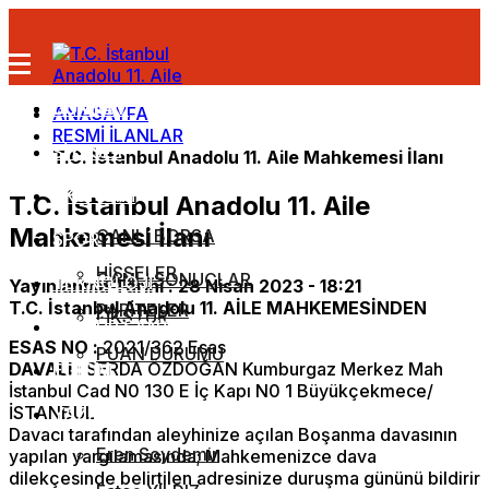
GÜNDEM
DÜNYA
ANASAYFA
RESMİ İLANLAR
SİYASET
T.C. İstanbul Anadolu 11. Aile Mahkemesi İlanı
EKONOMİ
T.C. İstanbul Anadolu 11. Aile
Mahkemesi İlanı
CANLI BORSA
SPOR
HİSSELER
CANLI SONUÇLAR
TEKNOLOJİ
Yayınlanma Tarihi :
28 Nisan 2023 - 18:21
T.C. İstanbul Anadolu 11. AİLE MAHKEMESİNDEN
PARİTELER
FİKSTÜR
KÜLTÜR SANAT
ESAS NO
:
2021/362 Esas
PUAN DURUMU
DAVALI
:
SERDA ÖZDOĞAN Kumburgaz Merkez Mah
EĞİTİM
İstanbul Cad N0 130 E İç Kapı N0 1 Büyükçekmece/
İSTANBUL
YAZARLAR
Davacı tarafından aleyhinize açılan Boşanma davasının
Eren Soydemir
yapılan yargılamasında; Mahkemenizce dava
dilekçesinde belirtilen adresinize duruşma gününü bildirir