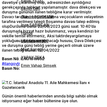
Fatoş YILDIZ
davetiye çıkarılmış olup, adresinizden ayrıldığınız
gerekçesiyle tebligat yapılamamıştır. dava dilekçesi ve
Semih DİRİ
duruşma gününün ilanen tebliğine karar verilmiştir.
Davacı tarafların boşanmalarına veçocukların velayetinin
Gülsün SOYDEMİR
tarafına verilmesi talepli Boşanma davası talep edilmiş
İnan SABIRCAN
olupDurusma Günü: 22/06/2023 günü saat: 10:40’da
duruşmada bizzat hazır bulunmanız, veya kendinizi bir
Hande
vekille temsil ettirmeniz, Aksi taktirdeyargılamaya
yokluğunuzda devam olunacağı hususu, Dava Dilekçesi
USTAMAHMUT
Mustafa AYDIN
ve duruşma günü tebliğ yerine geçerli olmak üzere
Mert Sarıgül
ilanen tebliğ olunur. 12/04/2022
YAPAY ZEKA
Basın No
: ILN01819852
#ilangovtr
Emin Vahap Şimşek
Basın No:
Günün önemli haberlerinden anında bilgi sahibi olmak
istiyorsanız eğer haber bültenine üye olun.