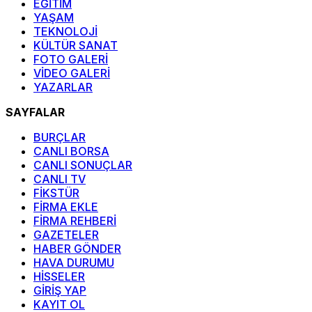
EĞİTİM
YAŞAM
TEKNOLOJİ
KÜLTÜR SANAT
FOTO GALERİ
VİDEO GALERİ
YAZARLAR
SAYFALAR
BURÇLAR
CANLI BORSA
CANLI SONUÇLAR
CANLI TV
FİKSTÜR
FİRMA EKLE
FİRMA REHBERİ
GAZETELER
HABER GÖNDER
HAVA DURUMU
HİSSELER
GİRİŞ YAP
KAYIT OL