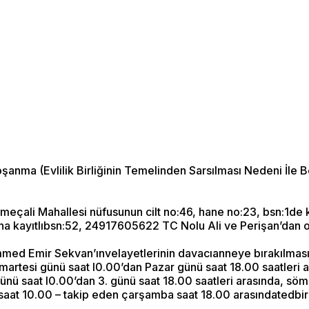
a (Evlilik Birliğinin Temelinden Sarsılması Nedeni İle Bo
meçali Mahallesi nüfusunun cilt no:46, hane no:23, bsn:1de
 kayıtlıbsn:52, 24917605622 TC Nolu Ali ve Perişan’dan 
d Emir Sekvan’ınvelayetlerinin davacıanneye bırakılmasına
artesi günü saat l0.00’dan Pazar günü saat 18.00 saatleri a
ünü saat l0.00’dan 3. günü saat 18.00 saatleri arasında, söme
ar saat 10.00 – takip eden çarşamba saat 18.00 arasındatedbi