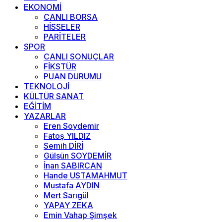
EKONOMİ
CANLI BORSA
HİSSELER
PARİTELER
SPOR
CANLI SONUÇLAR
FİKSTÜR
PUAN DURUMU
TEKNOLOJİ
KÜLTÜR SANAT
EĞİTİM
YAZARLAR
Eren Soydemir
Fatoş YILDIZ
Semih DİRİ
Gülsün SOYDEMİR
İnan SABIRCAN
Hande USTAMAHMUT
Mustafa AYDIN
Mert Sarıgül
YAPAY ZEKA
Emin Vahap Şimşek