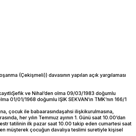
şanma (Çekişmeli)) davasının yapılan açık yargılaması
 kayıtlıŞefik ve Nihal’den olma 09/03/1983 doğumlu
olma 01/01/1968 doğumlu IŞIK SEKVAN’ın TMK’nın 166/1
, çocuk ile babaarasındaşahsi ilişkikurulmasına,
rasında, her yılın Temmuz ayının 1. Günü saat 10.00’dan
str tatilinin ilk pazar saat 10.00 takip eden cumartesi saat
ren müşterek çocuğun davalıya teslimi suretiyle kişisel