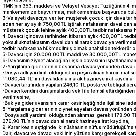
TMK’nın 353. maddesi ve Velayet Vesayet Tüzüğünün 4. madd
mahkememize başvurması, mahkememize başvuruda bulunm
3-Velayeti davacıya verilen müşterek çocuk için dava tarih
eden her ay aylık 750,00TL iştirak nafakasının davalıdan a
müşterek çocuk lehine aylık 400,00TL tedbir nafakasına 
4-Davacı içindava tarihinden itibaren aylık 400,00TL tedbi
yoksulluknafakasının davalıdan alınarak davacıya verilmesi
tedbir nafakasına hükmedilmiş olmakla tahsilde tekkerür 
5-Davacı için 20.000,00TL maddi ve 30.000,00TL manevi ta
6-Davacının ziynet alacağına ilişkin davasının ispatlanam
7-Yargılama giderlerinin boşanma davası yönünden davalı 
-Dosya adli yardımlı olduğundan peşin alınan harcın mahsub
11.080,44‬ TL’nin davalıdan alınarak hazineye irat kaydına,
-Davacı tarafından yapılan 246,10 TL posta ve tebligat ücr
-Davacı kendini duruşmalarda vekil ile temsil ettirdiğinde
verilmesine,
-Bakiye gider avansının karar kesinleştiğinde ilgilisine iad
8-Yargılama giderlerinin ziynet eşyaları davası yönünden d
-Dosya adli yardımlı olduğundan alınması gerekli 179,90 T
679,90‬ TL’nin davacıdan alınarak hazineye irat kaydına,
9-Karar kesinleştiğinde iki nüshasının nüfus müdürlüğü’
Dair, davacı ve davacı vekilinin yüzüne karşı gerekçeli ka