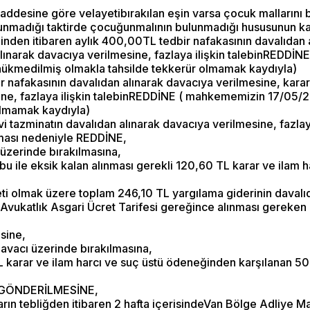
esine göre velayetibırakılan eşin varsa çocuk mallarını bil
adığı taktirde çocuğunmalının bulunmadığı hususunun ka
inden itibaren aylık 400,00TL tedbir nafakasının davalıdan 
lınarak davacıya verilmesine, fazlaya ilişkin talebinREDDİNE
hükmedilmiş olmakla tahsilde tekkerür olmamak kaydıyla)
r nafakasının davalıdan alınarak davacıya verilmesine, kara
ne, fazlaya ilişkin talebinREDDİNE ( mahkememizin 17/05/202
olmamak kaydıyla)
zminatın davalıdan alınarak davacıya verilmesine, fazlaya
aması nedeniyle REDDİNE,
üzerinde bırakılmasına,
u ile eksik kalan alınması gerekli 120,60 TL karar ve ilam 
eti olmak üzere toplam 246,10 TL yargılama giderinin davalı
n Avukatlık Asgari Ücret Tarifesi gereğince alınması gereke
esine,
avacı üzerinde bırakılmasına,
L karar ve ilam harcı ve suç üstü ödeneğinden karşılanan 5
ne GÖNDERİLMESİNE,
rarın tebliğden itibaren 2 hafta içerisindeVan Bölge Adliye 