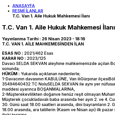
ANASAYFA
RESMİ İLANLAR
T.C. Van 1. Aile Hukuk Mahkemesi İlanı
T.C. Van 1. Aile Hukuk Mahkemesi İlanı
Yayınlanma Tarihi :
26 Nisan 2023 - 18:16
T.C.
VAN 1. AİLE MAHKEMESİNDEN İLAN
ESAS NO
:
2021/462 Esas
KARAR NO
:
2023/125
Davacı SELDA SEKVAN aleyhine mahkememizde açılan Boşanm
sonunda;
HÜKÜM :
Yukarıda açıklanan nedenlerle;
1-Davacının davasının KABULÜNE, Van iliGürpınar ilçesiBöl
35494640432 TC NoluSELDA SEKVAN ile aynı yer nüfusuna
maddesi uyarınca BOŞANMALARINA,
2-Müşterekevlilikten doğanve henüz reşit olmayan Muhamme
Müşterek çocukladavalı baba arasında her ayın 2. ve 4. Cum
30. Günü saat 18.00 saatleri arasında, dini bayramların 2. G
18.00 arasında, ara tatillerin (Kasım ve Nisan ayı) ilk paz
ilişki tesisine,