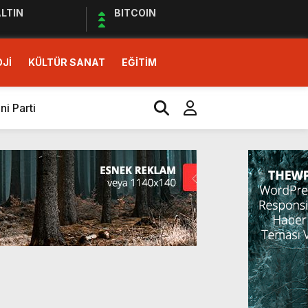
LTIN
BITCOIN
Jİ
KÜLTÜR SANAT
EĞİTİM
i Parti
İ SOLUK!)