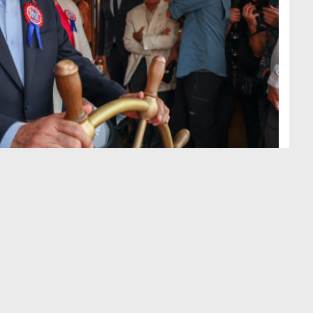
H
H
Şu sıralar CHP hiç iyi değil.
Aslına bakarsanız oldukça şaibeli ve
tereddütlü “değişim” sürecinden beri