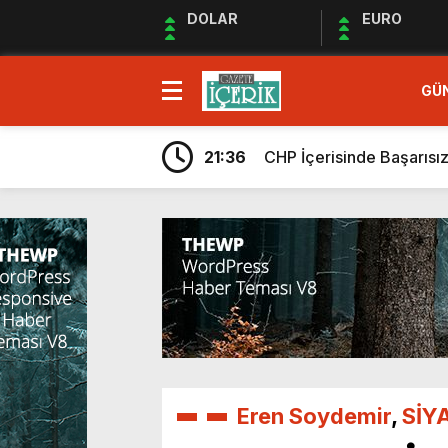
DOLAR
EURO
14:56
EKREM İMAMOĞLUNU S
GÜ
22:45
CHP BORNOVA’DA DEVİ
21:36
CHP İçerisinde Başarısı
0:38
DEĞİŞİMCİLER “ZOOM” 
18:03
HIRS-DÜŞÜŞ-TEFEKKÜ
13:02
DERHALCİLER!
20:01
Savaşın Gürültüsünde Ka
20:29
“Haydi geçmiş olsun em
21:53
İnsanlık ve Yapay Zekâ:
16:47
CHP ARINIRSA TÜRKİYE 
14:56
EKREM İMAMOĞLUNU S
22:45
Eren Soydemir
CHP BORNOVA’DA DEVİ
,
SİY