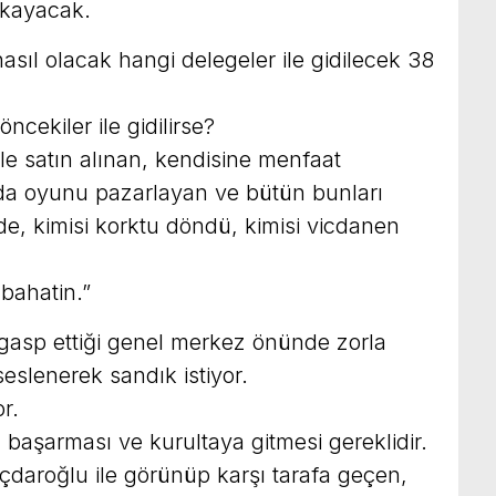
 kayacak.
 nasıl olacak hangi delegeler ile gidilecek 38
ncekiler ile gidilirse?
ile satın alınan, kendisine menfaat
ında oyunu pazarlayan ve bütün bunları
e, kimisi korktu döndü, kimisi vicdanen
abahatin.”
gasp ettiği genel merkez önünde zorla
seslenerek sandık istiyor.
or.
başarması ve kurultaya gitmesi gereklidir.
ıçdaroğlu ile görünüp karşı tarafa geçen,