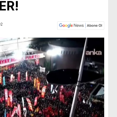
ER!
02