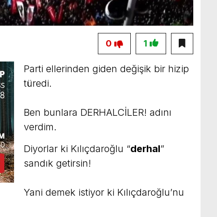
0
1
Parti ellerinden giden değişik bir hizip
türedi.
Ben bunlara DERHALCİLER! adını
verdim.
Diyorlar ki Kılıçdaroğlu “
derhal
”
sandık getirsin!
Yani demek istiyor ki Kılıçdaroğlu’nu