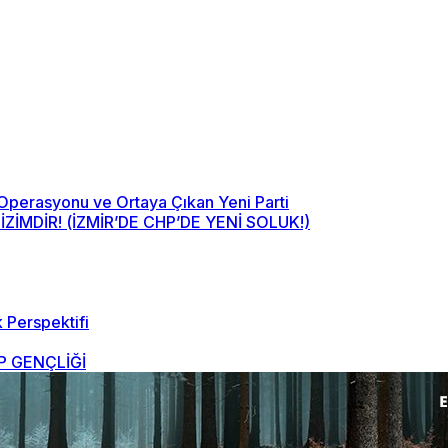
 Operasyonu ve Ortaya Çıkan Yeni Parti
MDİR! (İZMİR’DE CHP’DE YENİ SOLUK!)
 Perspektifi
 GENÇLİĞİ