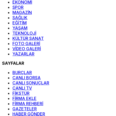
EKONOMİ
SPOR
MAGAZİN
SAĞLIK
EĞİTİM
YAŞAM
TEKNOLOJİ
KÜLTÜR SANAT
FOTO GALERİ
VİDEO GALERİ
YAZARLAR
SAYFALAR
BURÇLAR
CANLI BORSA
CANLI SONUÇLAR
CANLI TV
FİKSTÜR
FİRMA EKLE
FİRMA REHBERİ
GAZETELER
HABER GÖNDER