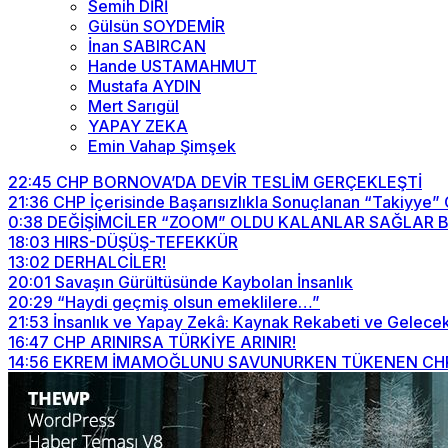
Semih DİRİ
Gülsün SOYDEMİR
İnan SABIRCAN
Hande USTAMAHMUT
Mustafa AYDIN
Mert Sarıgül
YAPAY ZEKA
Emin Vahap Şimşek
22:45
CHP BORNOVA’DA DEVİR TESLİM GERÇEKLEŞTİ
21:36
CHP İçerisinde Başarısızlıkla Sonuçlanan “Takiyye”
0:38
DEĞİŞİMCİLER “ZOOM” OLDU KALANLAR SAĞLAR BİZİ
18:03
HIRS-DÜŞÜŞ-TEFEKKÜR
13:02
DERHALCİLER!
20:01
Savaşın Gürültüsünde Kaybolan İnsanlık
20:29
“Haydi geçmiş olsun emeklilere…”
21:53
İnsanlık ve Yapay Zekâ: Kaynak Rekabeti ve Gelecek
16:47
CHP ARINIRSA TÜRKİYE ARINIR!
14:56
EKREM İMAMOĞLUNU SAVUNURKEN TÜKENEN CHP