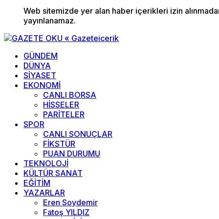
Web sitemizde yer alan haber içerikleri izin alınmad
yayınlanamaz.
GÜNDEM
DÜNYA
SİYASET
EKONOMİ
CANLI BORSA
HİSSELER
PARİTELER
SPOR
CANLI SONUÇLAR
FİKSTÜR
PUAN DURUMU
TEKNOLOJİ
KÜLTÜR SANAT
EĞİTİM
YAZARLAR
Eren Soydemir
Fatoş YILDIZ