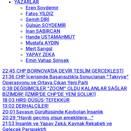
YAZARLAR
Eren Soydemir
Fatoş YILDIZ
Semih DİRİ
Gülsün SOYDEMİR
İnan SABIRCAN
Hande USTAMAHMUT
Mustafa AYDIN
Mert Sarıgül
YAPAY ZEKA
Emin Vahap Şimşek
22:45
CHP BORNOVA’DA DEVİR TESLİM GERÇEKLEŞTİ
21:36
CHP İçerisinde Başarısızlıkla Sonuçlanan “Takiyye”
Operasyonu ve Ortaya Çıkan Yeni Parti
0:38
DEĞİŞİMCİLER “ZOOM” OLDU KALANLAR SAĞLAR
BİZİMDİR! (İZMİR’DE CHP’DE YENİ SOLUK!)
18:03
HIRS-DÜŞÜŞ-TEFEKKÜR
13:02
DERHALCİLER!
20:01
Savaşın Gürültüsünde Kaybolan İnsanlık
20:29
“Haydi geçmiş olsun emeklilere…”
21:53
İnsanlık ve Yapay Zekâ: Kaynak Rekabeti ve
Gelecek Perspektifi