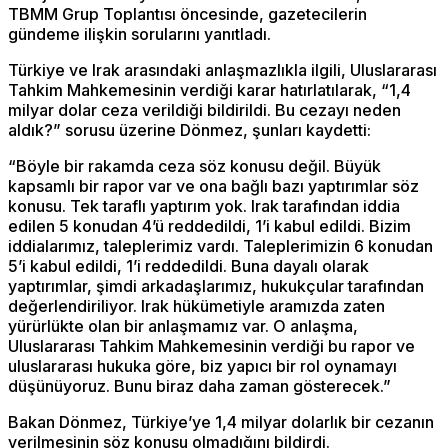
TBMM Grup Toplantısı öncesinde, gazetecilerin
gündeme ilişkin sorularını yanıtladı.
Türkiye ve Irak arasındaki anlaşmazlıkla ilgili, Uluslararası
Tahkim Mahkemesinin verdiği karar hatırlatılarak, “1,4
milyar dolar ceza verildiği bildirildi. Bu cezayı neden
aldık?” sorusu üzerine Dönmez, şunları kaydetti:
“Böyle bir rakamda ceza söz konusu değil. Büyük
kapsamlı bir rapor var ve ona bağlı bazı yaptırımlar söz
konusu. Tek taraflı yaptırım yok. Irak tarafından iddia
edilen 5 konudan 4’ü reddedildi, 1’i kabul edildi. Bizim
iddialarımız, taleplerimiz vardı. Taleplerimizin 6 konudan
5’i kabul edildi, 1’i reddedildi. Buna dayalı olarak
yaptırımlar, şimdi arkadaşlarımız, hukukçular tarafından
değerlendiriliyor. Irak hükümetiyle aramızda zaten
yürürlükte olan bir anlaşmamız var. O anlaşma,
Uluslararası Tahkim Mahkemesinin verdiği bu rapor ve
uluslararası hukuka göre, biz yapıcı bir rol oynamayı
düşünüyoruz. Bunu biraz daha zaman gösterecek.”
Bakan Dönmez, Türkiye’ye 1,4 milyar dolarlık bir cezanın
verilmesinin söz konusu olmadığını bildirdi.