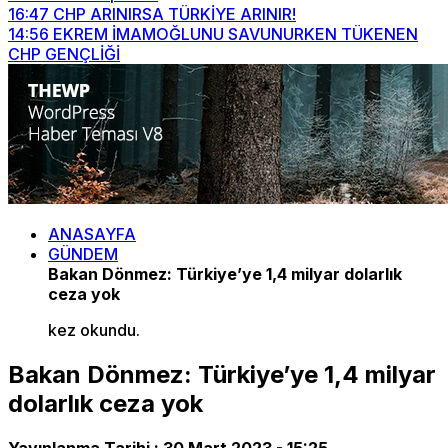
16:47
CHP ARINIRSA TÜRKİYE ARINIR!
14:56
EKREM İMAMOĞLUNU SAVUNURKEN TÜKENEN
CHP GENÇLİĞİ
ANASAYFA
GÜNDEM
Bakan Dönmez: Türkiye’ye 1,4 milyar dolarlık
ceza yok
kez okundu.
Bakan Dönmez: Türkiye’ye 1,4 milyar
dolarlık ceza yok
Yayınlanma Tarihi :
30 Mart 2023 - 15:25