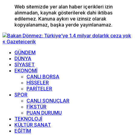
Web sitemizde yer alan haber içerikleri izin
alınmadan, kaynak gösterilerek dahi iktibas
edilemez. Kanuna aykırı ve izinsiz olarak
kopyalanamaz, başka yerde yayınlanamaz.
GÜNDEM
DÜNYA
SİYASET
EKONOMİ
CANLI BORSA
HİSSELER
PARİTELER
SPOR
CANLI SONUÇLAR
FİKSTÜR
PUAN DURUMU
TEKNOLOJİ
KÜLTÜR SANAT
EĞİTİM