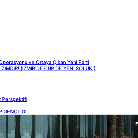
 Operasyonu ve Ortaya Çıkan Yeni Parti
MDİR! (İZMİR’DE CHP’DE YENİ SOLUK!)
 Perspektifi
 GENÇLİĞİ