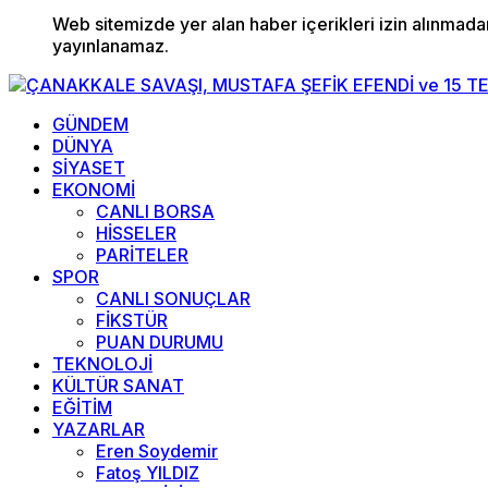
Web sitemizde yer alan haber içerikleri izin alınmad
yayınlanamaz.
GÜNDEM
DÜNYA
SİYASET
EKONOMİ
CANLI BORSA
HİSSELER
PARİTELER
SPOR
CANLI SONUÇLAR
FİKSTÜR
PUAN DURUMU
TEKNOLOJİ
KÜLTÜR SANAT
EĞİTİM
YAZARLAR
Eren Soydemir
Fatoş YILDIZ