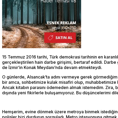
15 Temmuz 2016 tarihi, Türk demokrasi tarihinin en karanlık
gerçekleştirilen hain darbe girişimi, bertaraf edildi. Darb
de İzmir’in Konak Meydanı’nda devam etmekteydi.
O günlerde, Alsancak’ta adını vermeye gerek görmediğim b
bir amca, sohbetimize kulak misafiri olup, muhabbetimize k
Ancak kitabın parasını ödemeden almak istemedim. Zira, bu 
dışında yeni fikirlerle buluşamıyoruz. Bu düşüncelerimi dil
Hemşerim, evine dönmek üzere metroya binmek istediğinden
polisler bizi durdurup sorguladı. Metro istasyonuna gitmek 