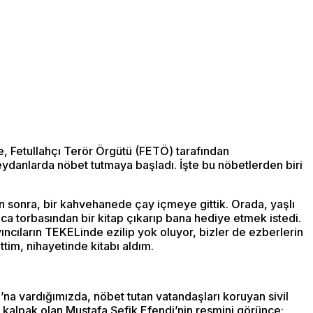
ce, Fetullahçı Terör Örgütü (FETÖ) tarafından
meydanlarda nöbet tutmaya başladı. İşte bu nöbetlerden biri
 sonra, bir kahvehanede çay içmeye gittik. Orada, yaşlı
a torbasından bir kitap çıkarıp bana hediye etmek istedi.
ncıların TEKELinde ezilip yok oluyor, bizler de ezberlerin
tim, nihayetinde kitabı aldım.
a vardığımızda, nöbet tutan vatandaşları koruyan sivil
da kalpak olan Mustafa Şefik Efendi’nin resmini görünce: