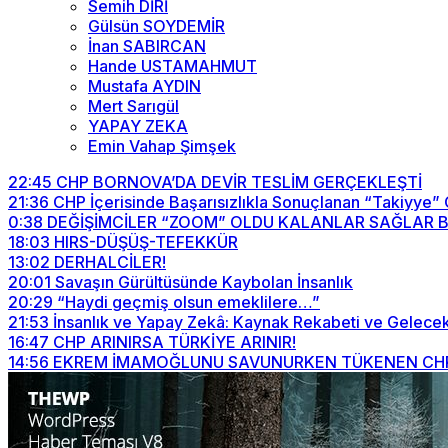
Semih DİRİ
Gülsün SOYDEMİR
İnan SABIRCAN
Hande USTAMAHMUT
Mustafa AYDIN
Mert Sarıgül
YAPAY ZEKA
Emin Vahap Şimşek
22:45
CHP BORNOVA’DA DEVİR TESLİM GERÇEKLEŞTİ
21:36
CHP İçerisinde Başarısızlıkla Sonuçlanan “Takiyye”
0:38
DEĞİŞİMCİLER “ZOOM” OLDU KALANLAR SAĞLAR BİZİ
18:03
HIRS-DÜŞÜŞ-TEFEKKÜR
13:02
DERHALCİLER!
20:01
Savaşın Gürültüsünde Kaybolan İnsanlık
20:29
“Haydi geçmiş olsun emeklilere…”
21:53
İnsanlık ve Yapay Zekâ: Kaynak Rekabeti ve Gelecek
16:47
CHP ARINIRSA TÜRKİYE ARINIR!
14:56
EKREM İMAMOĞLUNU SAVUNURKEN TÜKENEN CHP