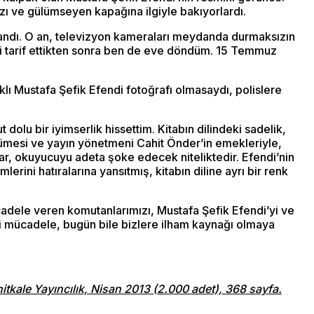
ızı ve gülümseyen kapağına ilgiyle bakıyorlardı.
landı. O an, televizyon kameraları meydanda durmaksızın
i tarif ettikten sonra ben de eve döndüm. 15 Temmuz
lı Mustafa Şefik Efendi fotoğrafı olmasaydı, polislere
olu bir iyimserlik hissettim. Kitabın dilindeki sadelik,
ümesi ve yayın yönetmeni Cahit Önder’in emekleriyle,
ylar, okuyucuyu adeta şoke edecek niteliktedir. Efendi’nin
rini hatıralarına yansıtmış, kitabın diline ayrı bir renk
adele veren komutanlarımızı, Mustafa Şefik Efendi’yi ve
ri mücadele, bugün bile bizlere ilham kaynağı olmaya
itkale Yayıncılık, Nisan 2013 (2.000
adet), 368 sayfa.