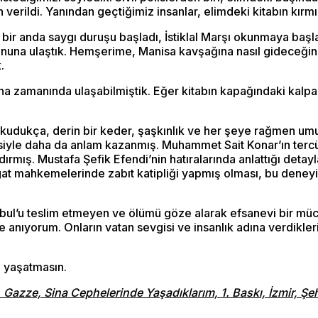
verildi. Yanından geçtiğimiz insanlar, elimdeki kitabın kırm
bir anda saygı duruşu başladı, İstiklal Marşı okunmaya baş
nuna ulaştık. Hemşerime, Manisa kavşağına nasıl gideceğin
.
na zamanında ulaşabilmiştik. Eğer kitabın kapağındaki kalpak
kudukça, derin bir keder, şaşkınlık ve her şeye rağmen umut d
siyle daha da anlam kazanmış. Muhammet Sait Konar’ın terc
ndırmış. Mustafa Şefik Efendi’nin hatıralarında anlattığı deta
at mahkemelerinde zabıt katipliği yapmış olması, bu deneyimle
nbul’u teslim etmeyen ve ölümü göze alarak efsanevi bir müc
 anıyorum. Onların vatan sevgisi ve insanlık adına verdikle
ı yaşatmasın.
Gazze, Sina Cephelerinde Yaşadıklarım, 1. Baskı, İzmir, Şeh