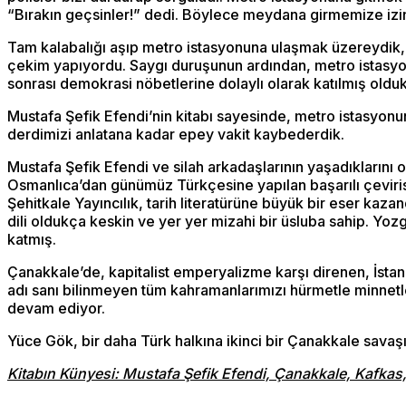
“Bırakın geçsinler!” dedi. Böylece meydana girmemize izin 
Tam kalabalığı aşıp metro istasyonuna ulaşmak üzereydik, 
çekim yapıyordu. Saygı duruşunun ardından, metro istasyo
sonrası demokrasi nöbetlerine dolaylı olarak katılmış olduk
Mustafa Şefik Efendi’nin kitabı sayesinde, metro istasyonu
derdimizi anlatana kadar epey vakit kaybederdik.
Mustafa Şefik Efendi ve silah arkadaşlarının yaşadıklarını o
Osmanlıca’dan günümüz Türkçesine yapılan başarılı çeviri
Şehitkale Yayıncılık, tarih literatürüne büyük bir eser kaza
dili oldukça keskin ve yer yer mizahi bir üsluba sahip. Yozg
katmış.
Çanakkale’de, kapitalist emperyalizme karşı direnen, İsta
adı sanı bilinmeyen tüm kahramanlarımızı hürmetle minnetle
devam ediyor.
Yüce Gök, bir daha Türk halkına ikinci bir Çanakkale savaş
Kitabın Künyesi: Mustafa Şefik Efendi, Çanakkale, Kafkas, 