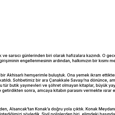
 ve sarsıcı günlerinden biri olarak hafızalara kazındı. O ge
e girişiminin engellenmesinin ardından, halkımızın bir kısmı 
ir Akhisarlı hemşerimle buluştuk. Ona yemek ikram ettikten
atıldı. Sohbetimiz bir ara Çanakkale Savaşı’na dönünce, amc
tür butik yayınevleri ve şöhret olmayan kitaplar, büyük yayı
e getirdikten sonra, amcaya kitabın parasını vermekte ısrar et
, Alsancak’tan Konak’a doğru yola çıktık. Konak Meydanı’n
istediğimizi söyledik. Sivil polislerden biri, elimdeki başın