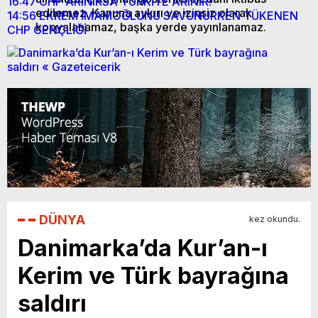
16:47
CHP ARINIRSA TÜRKİYE ARINIR!
edilemez. Kanuna aykırı ve izinsiz olarak
14:56
EKREM İMAMOĞLUNU SAVUNURKEN TÜKENEN
kopyalanamaz, başka yerde yayınlanamaz.
CHP GENÇLİĞİ
DÜNYA
kez okundu.
Danimarka’da Kur’an-ı
Kerim ve Türk bayrağına
saldırı