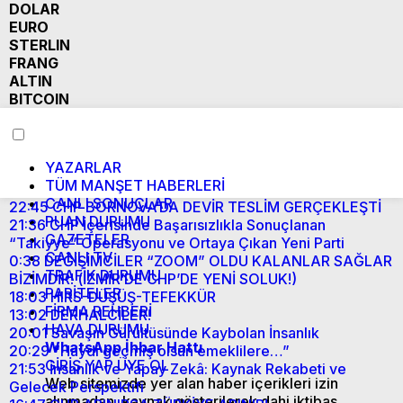
DOLAR
EURO
STERLIN
FRANG
ALTIN
BITCOIN
YAZARLAR
TÜM MANŞET HABERLERİ
CANLI SONUÇLAR
22:45
CHP BORNOVA’DA DEVİR TESLİM GERÇEKLEŞTİ
PUAN DURUMU
21:36
CHP İçerisinde Başarısızlıkla Sonuçlanan
GAZETELER
“Takiyye” Operasyonu ve Ortaya Çıkan Yeni Parti
CANLI TV
0:38
DEĞİŞİMCİLER “ZOOM” OLDU KALANLAR SAĞLAR
TRAFİK DURUMU
BİZİMDİR! (İZMİR’DE CHP’DE YENİ SOLUK!)
PARİTELER
18:03
HIRS-DÜŞÜŞ-TEFEKKÜR
FİRMA REHBERİ
13:02
DERHALCİLER!
HAVA DURUMU
20:01
Savaşın Gürültüsünde Kaybolan İnsanlık
WhatsApp İhbar Hattı
20:29
“Haydi geçmiş olsun emeklilere…”
GİRİŞ YAP
ÜYE OL
21:53
İnsanlık ve Yapay Zekâ: Kaynak Rekabeti ve
Web sitemizde yer alan haber içerikleri izin
Gelecek Perspektifi
alınmadan, kaynak gösterilerek dahi iktibas