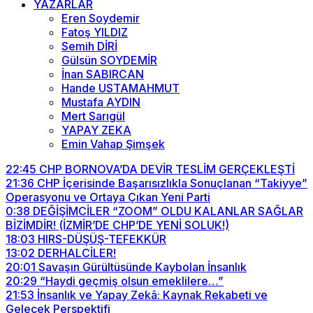
YAZARLAR
Eren Soydemir
Fatoş YILDIZ
Semih DİRİ
Gülsün SOYDEMİR
İnan SABIRCAN
Hande USTAMAHMUT
Mustafa AYDIN
Mert Sarıgül
YAPAY ZEKA
Emin Vahap Şimşek
22:45
CHP BORNOVA’DA DEVİR TESLİM GERÇEKLEŞTİ
21:36
CHP İçerisinde Başarısızlıkla Sonuçlanan “Takiyye”
Operasyonu ve Ortaya Çıkan Yeni Parti
0:38
DEĞİŞİMCİLER “ZOOM” OLDU KALANLAR SAĞLAR
BİZİMDİR! (İZMİR’DE CHP’DE YENİ SOLUK!)
18:03
HIRS-DÜŞÜŞ-TEFEKKÜR
13:02
DERHALCİLER!
20:01
Savaşın Gürültüsünde Kaybolan İnsanlık
20:29
“Haydi geçmiş olsun emeklilere…”
21:53
İnsanlık ve Yapay Zekâ: Kaynak Rekabeti ve
Gelecek Perspektifi