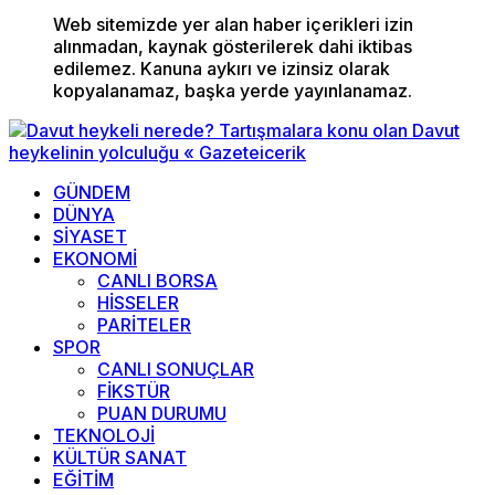
Web sitemizde yer alan haber içerikleri izin
alınmadan, kaynak gösterilerek dahi iktibas
edilemez. Kanuna aykırı ve izinsiz olarak
kopyalanamaz, başka yerde yayınlanamaz.
GÜNDEM
DÜNYA
SİYASET
EKONOMİ
CANLI BORSA
HİSSELER
PARİTELER
SPOR
CANLI SONUÇLAR
FİKSTÜR
PUAN DURUMU
TEKNOLOJİ
KÜLTÜR SANAT
EĞİTİM