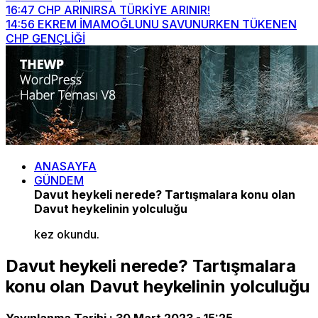
16:47
CHP ARINIRSA TÜRKİYE ARINIR!
14:56
EKREM İMAMOĞLUNU SAVUNURKEN TÜKENEN
CHP GENÇLİĞİ
ANASAYFA
GÜNDEM
Davut heykeli nerede? Tartışmalara konu olan
Davut heykelinin yolculuğu
kez okundu.
Davut heykeli nerede? Tartışmalara
konu olan Davut heykelinin yolculuğu
Yayınlanma Tarihi :
30 Mart 2023 - 15:25