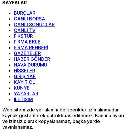
SAYFALAR
BURÇLAR
CANLI BORSA
CANLI SONUÇLAR
CANLI TV
FİKSTÜR
FİRMA EKLE
FİRMA REHBERİ
GAZETELER
HABER GÖNDER
HAVA DURUMU
HİSSELER
GİRİŞ YAP
KAYIT OL
KÜNYE
YAZARLAR
İLETİŞİM
Web sitemizde yer alan haber içerikleri izin alınmadan,
kaynak gösterilerek dahi iktibas edilemez. Kanuna aykırı
ve izinsiz olarak kopyalanamaz, başka yerde
yayınlanamaz.