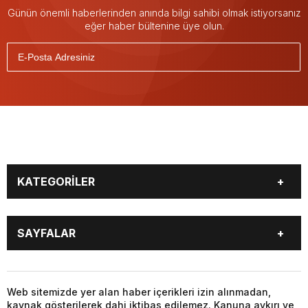
Günün önemli haberlerinden anında bilgi sahibi olmak istiyorsanız
eğer haber bültenine üye olun.
KATEGORİLER
GÜNDEM
DÜNYA
SAYFALAR
SİYASET
EKONOMİ
SPOR
MAGAZİN
BURÇLAR
CANLI BORSA
SAĞLIK
EĞİTİM
CANLI SONUÇLAR
CANLI TV
Web sitemizde yer alan haber içerikleri izin alınmadan,
YAŞAM
TEKNOLOJİ
kaynak gösterilerek dahi iktibas edilemez. Kanuna aykırı ve
FİKSTÜR
FİRMA EKLE