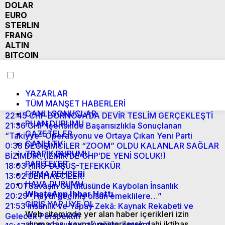
DOLAR
EURO
STERLIN
FRANG
ALTIN
BITCOIN
YAZARLAR
TÜM MANŞET HABERLERİ
CANLI SONUÇLAR
22:45
CHP BORNOVA’DA DEVİR TESLİM GERÇEKLEŞTİ
PUAN DURUMU
21:36
CHP İçerisinde Başarısızlıkla Sonuçlanan
GAZETELER
“Takiyye” Operasyonu ve Ortaya Çıkan Yeni Parti
CANLI TV
0:38
DEĞİŞİMCİLER “ZOOM” OLDU KALANLAR SAĞLAR
TRAFİK DURUMU
BİZİMDİR! (İZMİR’DE CHP’DE YENİ SOLUK!)
PARİTELER
18:03
HIRS-DÜŞÜŞ-TEFEKKÜR
FİRMA REHBERİ
13:02
DERHALCİLER!
HAVA DURUMU
20:01
Savaşın Gürültüsünde Kaybolan İnsanlık
WhatsApp İhbar Hattı
20:29
“Haydi geçmiş olsun emeklilere…”
GİRİŞ YAP
ÜYE OL
21:53
İnsanlık ve Yapay Zekâ: Kaynak Rekabeti ve
Web sitemizde yer alan haber içerikleri izin
Gelecek Perspektifi
alınmadan, kaynak gösterilerek dahi iktibas