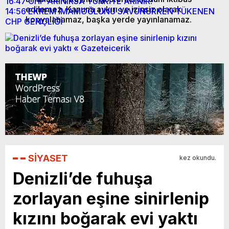
16:47
CHP ARINIRSA TÜRKİYE ARINIR!
edilemez. Kanuna aykırı ve izinsiz olarak
14:56
EKREM İMAMOĞLUNU SAVUNURKEN TÜKENEN
kopyalanamaz, başka yerde yayınlanamaz.
CHP GENÇLİĞİ
SİYASET
kez okundu.
Denizli’de fuhuşa
zorlayan eşine sinirlenip
kızını boğarak evi yaktı