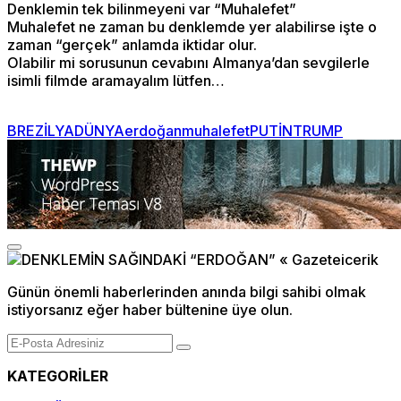
Denklemin tek bilinmeyeni var “Muhalefet”
Muhalefet ne zaman bu denklemde yer alabilirse işte o
zaman “gerçek” anlamda iktidar olur.
Olabilir mi sorusunun cevabını Almanya’dan sevgilerle
isimli filmde aramayalım lütfen…
BREZİLYA
DÜNYA
erdoğan
muhalefet
PUTİN
TRUMP
Günün önemli haberlerinden anında bilgi sahibi olmak
istiyorsanız eğer haber bültenine üye olun.
KATEGORİLER