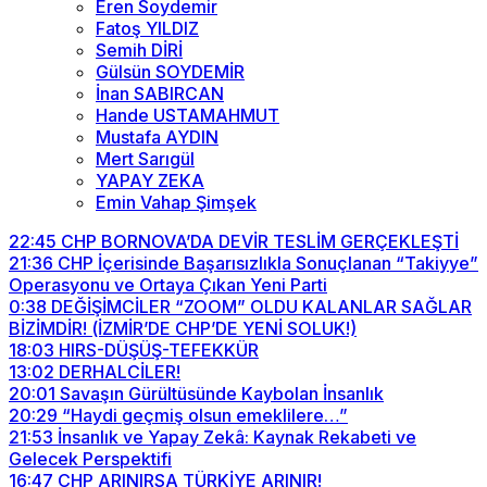
Eren Soydemir
Fatoş YILDIZ
Semih DİRİ
Gülsün SOYDEMİR
İnan SABIRCAN
Hande USTAMAHMUT
Mustafa AYDIN
Mert Sarıgül
YAPAY ZEKA
Emin Vahap Şimşek
22:45
CHP BORNOVA’DA DEVİR TESLİM GERÇEKLEŞTİ
21:36
CHP İçerisinde Başarısızlıkla Sonuçlanan “Takiyye”
Operasyonu ve Ortaya Çıkan Yeni Parti
0:38
DEĞİŞİMCİLER “ZOOM” OLDU KALANLAR SAĞLAR
BİZİMDİR! (İZMİR’DE CHP’DE YENİ SOLUK!)
18:03
HIRS-DÜŞÜŞ-TEFEKKÜR
13:02
DERHALCİLER!
20:01
Savaşın Gürültüsünde Kaybolan İnsanlık
20:29
“Haydi geçmiş olsun emeklilere…”
21:53
İnsanlık ve Yapay Zekâ: Kaynak Rekabeti ve
Gelecek Perspektifi
16:47
CHP ARINIRSA TÜRKİYE ARINIR!