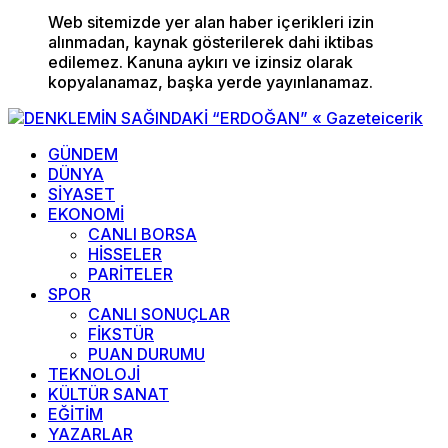
Web sitemizde yer alan haber içerikleri izin
alınmadan, kaynak gösterilerek dahi iktibas
edilemez. Kanuna aykırı ve izinsiz olarak
kopyalanamaz, başka yerde yayınlanamaz.
GÜNDEM
DÜNYA
SİYASET
EKONOMİ
CANLI BORSA
HİSSELER
PARİTELER
SPOR
CANLI SONUÇLAR
FİKSTÜR
PUAN DURUMU
TEKNOLOJİ
KÜLTÜR SANAT
EĞİTİM
YAZARLAR