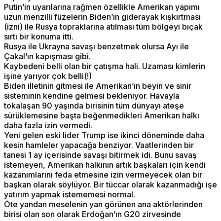
Putin’in uyarılarına rağmen özellikle Amerikan yapımı
uzun menzilli füzelerin Biden’ın giderayak kışkırtması
(izni) ile Rusya topraklarına atılması tüm bölgeyi bıçak
sırtı bir konuma itti.
Rusya ile Ukrayna savaşı benzetmek olursa Ayı ile
Çakal’ın kapışması gibi.
Kaybedeni belli olan bir çatışma hali. Uzaması kimlerin
işine yarıyor çok belli(!)
Biden illetinin gitmesi ile Amerikan’ın beyin ve sinir
sisteminin kendine gelmesi bekleniyor. Havayla
tokalaşan 90 yaşında birisinin tüm dünyayı ateşe
sürüklemesine başta beğenmedikleri Amerikan halkı
daha fazla izin vermedi.
Yeni gelen eski lider Trump ise ikinci döneminde daha
kesin hamleler yapacağa benziyor. Vaatlerinden bir
tanesi 1 ay içerisinde savaşı bitirmek idi. Bunu savaş
istemeyen, Amerikan halkının artık başkaları için kendi
kazanımlarını feda etmesine izin vermeyecek olan bir
başkan olarak söylüyor. Bir tüccar olarak kazanmadığı işe
yatırım yapmak istememesi normal.
Öte yandan meselenin yan görünen ana aktörlerinden
birisi olan son olarak Erdoğan’ın G20 zirvesinde