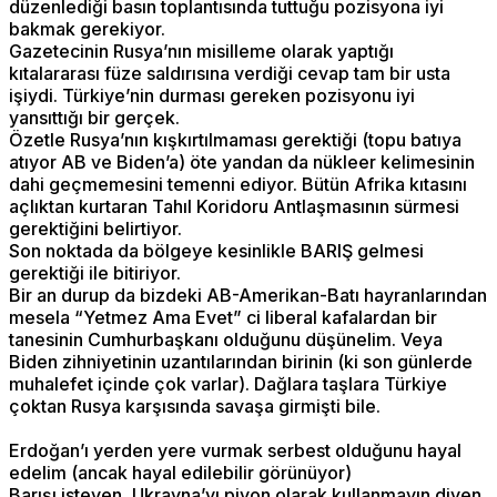
düzenlediği basın toplantısında tuttuğu pozisyona iyi
bakmak gerekiyor.
Gazetecinin Rusya’nın misilleme olarak yaptığı
kıtalararası füze saldırısına verdiği cevap tam bir usta
işiydi. Türkiye’nin durması gereken pozisyonu iyi
yansıttığı bir gerçek.
Özetle Rusya’nın kışkırtılmaması gerektiği (topu batıya
atıyor AB ve Biden’a) öte yandan da nükleer kelimesinin
dahi geçmemesini temenni ediyor. Bütün Afrika kıtasını
açlıktan kurtaran Tahıl Koridoru Antlaşmasının sürmesi
gerektiğini belirtiyor.
Son noktada da bölgeye kesinlikle BARIŞ gelmesi
gerektiği ile bitiriyor.
Bir an durup da bizdeki AB-Amerikan-Batı hayranlarından
mesela “Yetmez Ama Evet” ci liberal kafalardan bir
tanesinin Cumhurbaşkanı olduğunu düşünelim. Veya
Biden zihniyetinin uzantılarından birinin (ki son günlerde
muhalefet içinde çok varlar). Dağlara taşlara Türkiye
çoktan Rusya karşısında savaşa girmişti bile.
Erdoğan’ı yerden yere vurmak serbest olduğunu hayal
edelim (ancak hayal edilebilir görünüyor)
Barışı isteyen, Ukrayna’yı piyon olarak kullanmayın diyen,