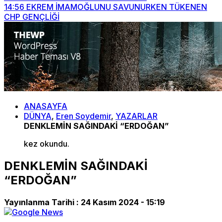
14:56
EKREM İMAMOĞLUNU SAVUNURKEN TÜKENEN
CHP GENÇLİĞİ
ANASAYFA
DÜNYA
,
Eren Soydemir
,
YAZARLAR
DENKLEMİN SAĞINDAKİ “ERDOĞAN”
kez okundu.
DENKLEMİN SAĞINDAKİ
“ERDOĞAN”
Yayınlanma Tarihi :
24 Kasım 2024 - 15:19