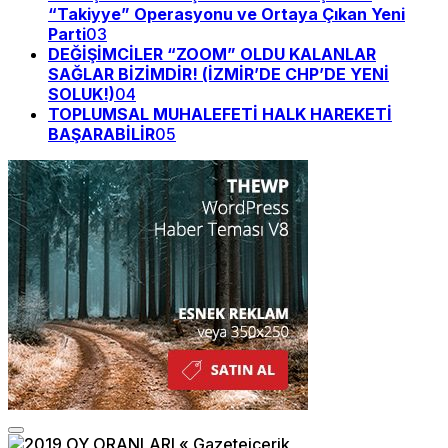
“Takiyye” Operasyonu ve Ortaya Çıkan Yeni
Parti
03
DEĞİŞİMCİLER “ZOOM” OLDU KALANLAR
SAĞLAR BİZİMDİR! (İZMİR’DE CHP’DE YENİ
SOLUK!)
04
TOPLUMSAL MUHALEFETİ HALK HAREKETİ
BAŞARABİLİR
05