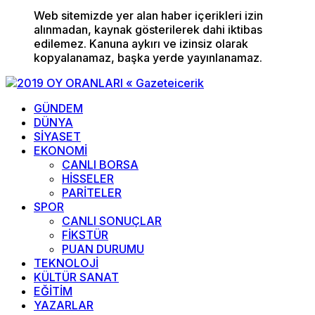
Web sitemizde yer alan haber içerikleri izin
alınmadan, kaynak gösterilerek dahi iktibas
edilemez. Kanuna aykırı ve izinsiz olarak
kopyalanamaz, başka yerde yayınlanamaz.
GÜNDEM
DÜNYA
SİYASET
EKONOMİ
CANLI BORSA
HİSSELER
PARİTELER
SPOR
CANLI SONUÇLAR
FİKSTÜR
PUAN DURUMU
TEKNOLOJİ
KÜLTÜR SANAT
EĞİTİM
YAZARLAR