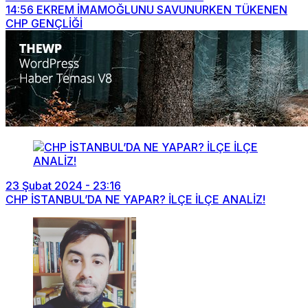
14:56
EKREM İMAMOĞLUNU SAVUNURKEN TÜKENEN
CHP GENÇLİĞİ
23 Şubat 2024 - 23:16
CHP İSTANBUL’DA NE YAPAR? İLÇE İLÇE ANALİZ!