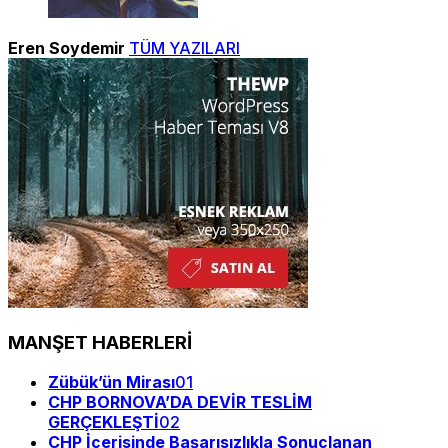
Eren Soydemir
TÜM YAZILARI
MANŞET HABERLERİ
Zübük’ün Mirası
01
CHP BORNOVA’DA DEVİR TESLİM
GERÇEKLEŞTİ
02
CHP İçerisinde Başarısızlıkla Sonuçlanan