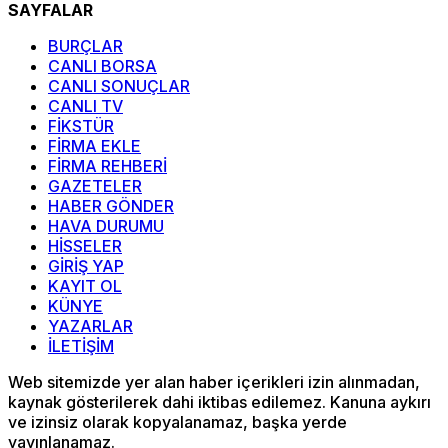
SAYFALAR
BURÇLAR
CANLI BORSA
CANLI SONUÇLAR
CANLI TV
FİKSTÜR
FİRMA EKLE
FİRMA REHBERİ
GAZETELER
HABER GÖNDER
HAVA DURUMU
HİSSELER
GİRİŞ YAP
KAYIT OL
KÜNYE
YAZARLAR
İLETİŞİM
Web sitemizde yer alan haber içerikleri izin alınmadan,
kaynak gösterilerek dahi iktibas edilemez. Kanuna aykırı
ve izinsiz olarak kopyalanamaz, başka yerde
yayınlanamaz.