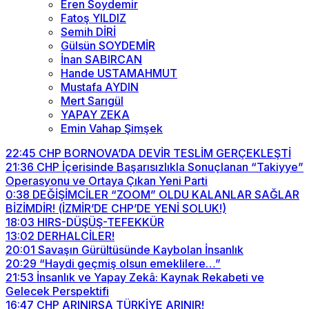
Eren Soydemir
Fatoş YILDIZ
Semih DİRİ
Gülsün SOYDEMİR
İnan SABIRCAN
Hande USTAMAHMUT
Mustafa AYDIN
Mert Sarıgül
YAPAY ZEKA
Emin Vahap Şimşek
22:45
CHP BORNOVA’DA DEVİR TESLİM GERÇEKLEŞTİ
21:36
CHP İçerisinde Başarısızlıkla Sonuçlanan “Takiyye”
Operasyonu ve Ortaya Çıkan Yeni Parti
0:38
DEĞİŞİMCİLER “ZOOM” OLDU KALANLAR SAĞLAR
BİZİMDİR! (İZMİR’DE CHP’DE YENİ SOLUK!)
18:03
HIRS-DÜŞÜŞ-TEFEKKÜR
13:02
DERHALCİLER!
20:01
Savaşın Gürültüsünde Kaybolan İnsanlık
20:29
“Haydi geçmiş olsun emeklilere…”
21:53
İnsanlık ve Yapay Zekâ: Kaynak Rekabeti ve
Gelecek Perspektifi
16:47
CHP ARINIRSA TÜRKİYE ARINIR!