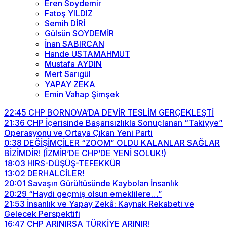
Eren Soydemir
Fatoş YILDIZ
Semih DİRİ
Gülsün SOYDEMİR
İnan SABIRCAN
Hande USTAMAHMUT
Mustafa AYDIN
Mert Sarıgül
YAPAY ZEKA
Emin Vahap Şimşek
22:45
CHP BORNOVA’DA DEVİR TESLİM GERÇEKLEŞTİ
21:36
CHP İçerisinde Başarısızlıkla Sonuçlanan “Takiyye”
Operasyonu ve Ortaya Çıkan Yeni Parti
0:38
DEĞİŞİMCİLER “ZOOM” OLDU KALANLAR SAĞLAR
BİZİMDİR! (İZMİR’DE CHP’DE YENİ SOLUK!)
18:03
HIRS-DÜŞÜŞ-TEFEKKÜR
13:02
DERHALCİLER!
20:01
Savaşın Gürültüsünde Kaybolan İnsanlık
20:29
“Haydi geçmiş olsun emeklilere…”
21:53
İnsanlık ve Yapay Zekâ: Kaynak Rekabeti ve
Gelecek Perspektifi
16:47
CHP ARINIRSA TÜRKİYE ARINIR!