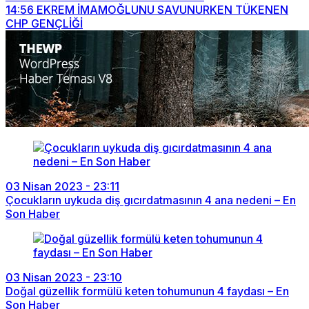
14:56
EKREM İMAMOĞLUNU SAVUNURKEN TÜKENEN
CHP GENÇLİĞİ
03 Nisan 2023 - 23:11
Çocukların uykuda diş gıcırdatmasının 4 ana nedeni – En
Son Haber
03 Nisan 2023 - 23:10
Doğal güzellik formülü keten tohumunun 4 faydası – En
Son Haber