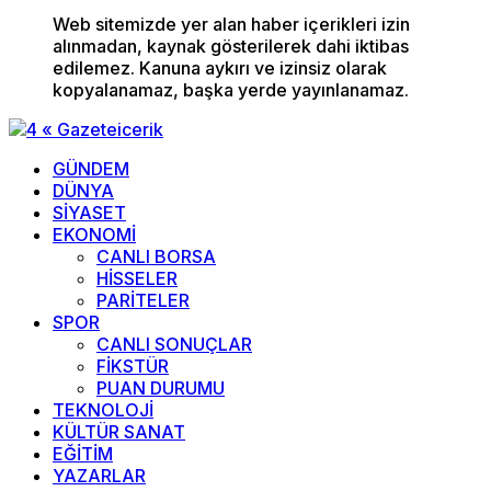
Web sitemizde yer alan haber içerikleri izin
alınmadan, kaynak gösterilerek dahi iktibas
edilemez. Kanuna aykırı ve izinsiz olarak
kopyalanamaz, başka yerde yayınlanamaz.
GÜNDEM
DÜNYA
SİYASET
EKONOMİ
CANLI BORSA
HİSSELER
PARİTELER
SPOR
CANLI SONUÇLAR
FİKSTÜR
PUAN DURUMU
TEKNOLOJİ
KÜLTÜR SANAT
EĞİTİM
YAZARLAR