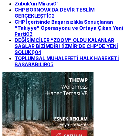
Zübük’ün Mirası
01
CHP BORNOVA’DA DEVİR TESLİM
GERÇEKLEŞTİ
02
CHP İçerisinde Başarısızlıkla Sonuçlanan
“Takiyye” Operasyonu ve Ortaya Çıkan Yeni
Parti
03
DEĞİŞİMCİLER “ZOOM” OLDU KALANLAR
SAĞLAR BİZİMDİR! (İZMİR’DE CHP’DE YENİ
SOLUK!)
04
TOPLUMSAL MUHALEFETİ HALK HAREKETİ
BAŞARABİLİR
05