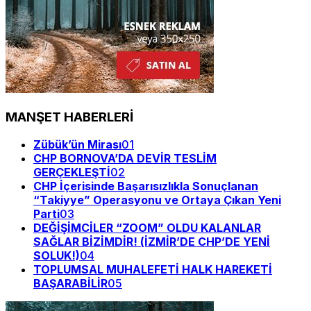
MANŞET HABERLERİ
Zübük’ün Mirası
01
CHP BORNOVA’DA DEVİR TESLİM
GERÇEKLEŞTİ
02
CHP İçerisinde Başarısızlıkla Sonuçlanan
“Takiyye” Operasyonu ve Ortaya Çıkan Yeni
Parti
03
DEĞİŞİMCİLER “ZOOM” OLDU KALANLAR
SAĞLAR BİZİMDİR! (İZMİR’DE CHP’DE YENİ
SOLUK!)
04
TOPLUMSAL MUHALEFETİ HALK HAREKETİ
BAŞARABİLİR
05