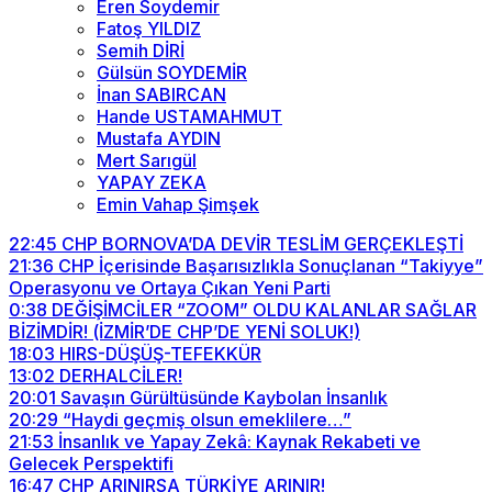
Eren Soydemir
Fatoş YILDIZ
Semih DİRİ
Gülsün SOYDEMİR
İnan SABIRCAN
Hande USTAMAHMUT
Mustafa AYDIN
Mert Sarıgül
YAPAY ZEKA
Emin Vahap Şimşek
22:45
CHP BORNOVA’DA DEVİR TESLİM GERÇEKLEŞTİ
21:36
CHP İçerisinde Başarısızlıkla Sonuçlanan “Takiyye”
Operasyonu ve Ortaya Çıkan Yeni Parti
0:38
DEĞİŞİMCİLER “ZOOM” OLDU KALANLAR SAĞLAR
BİZİMDİR! (İZMİR’DE CHP’DE YENİ SOLUK!)
18:03
HIRS-DÜŞÜŞ-TEFEKKÜR
13:02
DERHALCİLER!
20:01
Savaşın Gürültüsünde Kaybolan İnsanlık
20:29
“Haydi geçmiş olsun emeklilere…”
21:53
İnsanlık ve Yapay Zekâ: Kaynak Rekabeti ve
Gelecek Perspektifi
16:47
CHP ARINIRSA TÜRKİYE ARINIR!