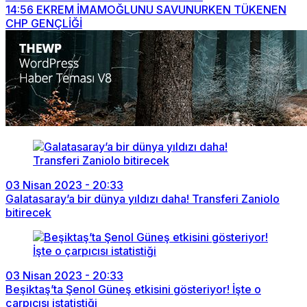
14:56
EKREM İMAMOĞLUNU SAVUNURKEN TÜKENEN
CHP GENÇLİĞİ
03 Nisan 2023 - 20:33
Galatasaray’a bir dünya yıldızı daha! Transferi Zaniolo
bitirecek
03 Nisan 2023 - 20:33
Beşiktaş’ta Şenol Güneş etkisini gösteriyor! İşte o
çarpıcısı istatistiği