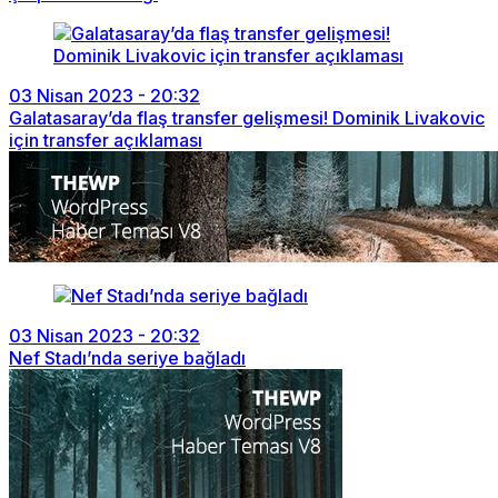
03 Nisan 2023 - 20:32
Galatasaray’da flaş transfer gelişmesi! Dominik Livakovic
için transfer açıklaması
03 Nisan 2023 - 20:32
Nef Stadı’nda seriye bağladı