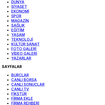
DÜNYA
SİYASET
EKONOMİ
SPOR
MAGAZİN
SAĞLIK
EĞİTİM
YAŞAM
TEKNOLOJİ
KÜLTÜR SANAT
FOTO GALERİ
VİDEO GALERİ
YAZARLAR
SAYFALAR
BURÇLAR
CANLI BORSA
CANLI SONUÇLAR
CANLI TV
FİKSTÜR
FİRMA EKLE
FİRMA REHBERİ