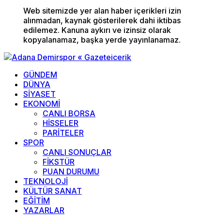
Web sitemizde yer alan haber içerikleri izin
alınmadan, kaynak gösterilerek dahi iktibas
edilemez. Kanuna aykırı ve izinsiz olarak
kopyalanamaz, başka yerde yayınlanamaz.
GÜNDEM
DÜNYA
SİYASET
EKONOMİ
CANLI BORSA
HİSSELER
PARİTELER
SPOR
CANLI SONUÇLAR
FİKSTÜR
PUAN DURUMU
TEKNOLOJİ
KÜLTÜR SANAT
EĞİTİM
YAZARLAR