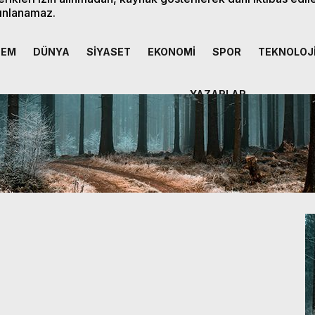
ınlanamaz.
DEM
DÜNYA
SİYASET
EKONOMİ
SPOR
TEKNOLOJ
YAZARLAR