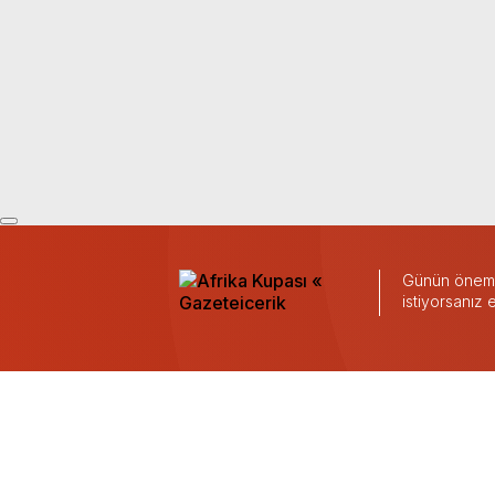
Günün önemli
istiyorsanız