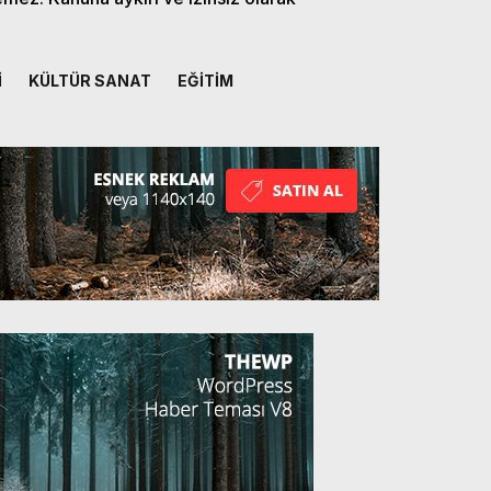
İ
KÜLTÜR SANAT
EĞİTİM