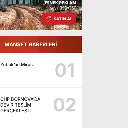
MANŞET HABERLERİ
01
Zübük’ün Mirası
02
CHP BORNOVA’DA
DEVİR TESLİM
GERÇEKLEŞTİ