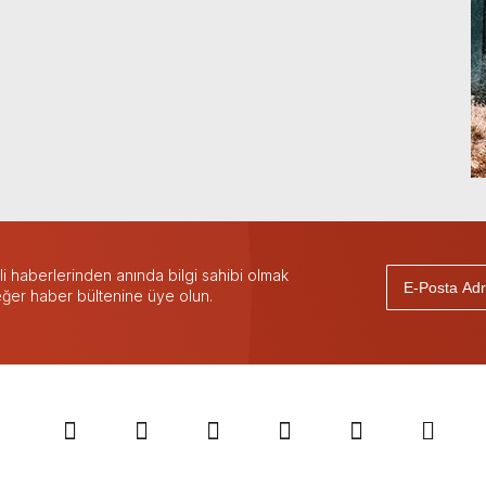
 haberlerinden anında bilgi sahibi olmak
 eğer haber bültenine üye olun.