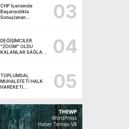
03
CHP İçerisinde
Başarısızlıkla
Sonuçlanan
“Takiyye”
Operasyonu ve
Ortaya Çıkan Yeni
04
Parti
DEĞİŞİMCİLER
“ZOOM” OLDU
KALANLAR SAĞLAR
BİZİMDİR! (İZMİR’DE
CHP’DE YENİ
SOLUK!)
05
TOPLUMSAL
MUHALEFETİ HALK
HAREKETİ
BAŞARABİLİR