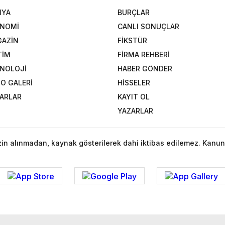
NYA
BURÇLAR
ONOMİ
CANLI SONUÇLAR
AZİN
FİKSTÜR
TİM
FİRMA REHBERİ
NOLOJİ
HABER GÖNDER
O GALERİ
HİSSELER
ARLAR
KAYIT OL
YAZARLAR
izin alınmadan, kaynak gösterilerek dahi iktibas edilemez. Kanun