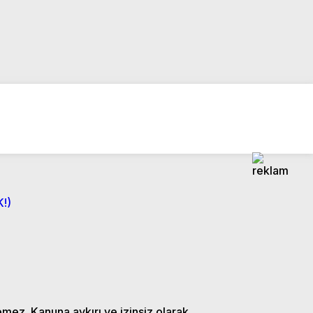
!)
emez. Kanuna aykırı ve izinsiz olarak