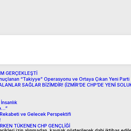
İM GERÇEKLEŞTİ
onuçlanan “Takiyye” Operasyonu ve Ortaya Çıkan Yeni Parti
LANLAR SAĞLAR BİZİMDİR! (İZMİR’DE CHP’DE YENİ SOLUK
İnsanlık
re…”
 Rekabeti ve Gelecek Perspektifi
!
KEN TÜKENEN CHP GENÇLİĞİ
ikleri izin alınmadan, kaynak gösterilerek dahi iktibas edil