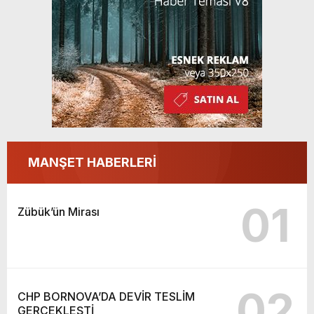
GERÇEKLEŞTİ
MANŞET HABERLERİ
01
Zübük’ün Mirası
02
CHP BORNOVA’DA DEVİR TESLİM
GERÇEKLEŞTİ