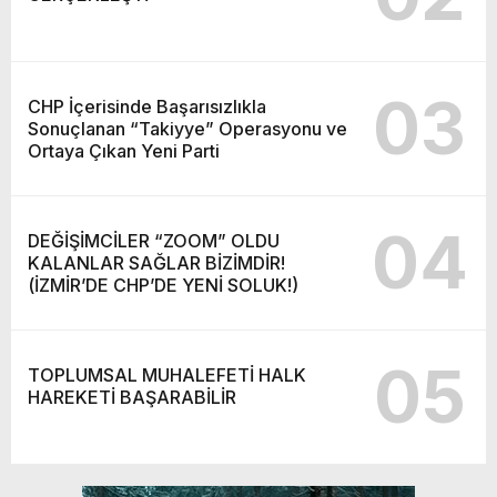
03
CHP İçerisinde Başarısızlıkla
Sonuçlanan “Takiyye” Operasyonu ve
Ortaya Çıkan Yeni Parti
04
DEĞİŞİMCİLER “ZOOM” OLDU
KALANLAR SAĞLAR BİZİMDİR!
(İZMİR’DE CHP’DE YENİ SOLUK!)
05
TOPLUMSAL MUHALEFETİ HALK
HAREKETİ BAŞARABİLİR