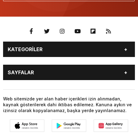
KATEGORİLER
GÜNDEM
DÜNYA
SAYFALAR
SİYASET
EKONOMİ
SPOR
MAGAZİN
BURÇLAR
CANLI BORSA
SAĞLIK
EĞİTİM
CANLI SONUÇLAR
CANLI TV
Web sitemizde yer alan haber içerikleri izin alınmadan,
YAŞAM
TEKNOLOJİ
kaynak gösterilerek dahi iktibas edilemez. Kanuna aykırı ve
FİKSTÜR
FİRMA EKLE
KÜLTÜR SANAT
FOTO GALERİ
izinsiz olarak kopyalanamaz, başka yerde yayınlanamaz.
FİRMA REHBERİ
GAZETELER
VİDEO GALERİ
YAZARLAR
HABER GÖNDER
HAVA DURUMU
HİSSELER
GİRİŞ YAP