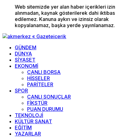
Web sitemizde yer alan haber içerikleri izin
alınmadan, kaynak gösterilerek dahi iktibas
edilemez. Kanuna aykırı ve izinsiz olarak
kopyalanamaz, başka yerde yayınlanamaz.
GÜNDEM
DÜNYA
SİYASET
EKONOMİ
CANLI BORSA
HİSSELER
PARİTELER
SPOR
CANLI SONUÇLAR
FİKSTÜR
PUAN DURUMU
TEKNOLOJİ
KÜLTÜR SANAT
EĞİTİM
YAZARLAR