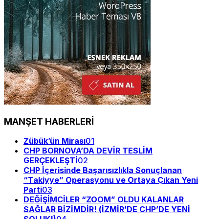
MANŞET HABERLERİ
Zübük’ün Mirası
01
CHP BORNOVA’DA DEVİR TESLİM
GERÇEKLEŞTİ
02
CHP İçerisinde Başarısızlıkla Sonuçlanan
“Takiyye” Operasyonu ve Ortaya Çıkan Yeni
Parti
03
DEĞİŞİMCİLER “ZOOM” OLDU KALANLAR
SAĞLAR BİZİMDİR! (İZMİR’DE CHP’DE YENİ