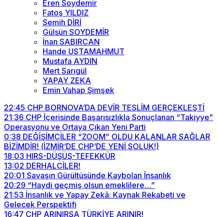
Eren Soydemir
Fatoş YILDIZ
Semih DİRİ
Gülsün SOYDEMİR
İnan SABIRCAN
Hande USTAMAHMUT
Mustafa AYDIN
Mert Sarıgül
YAPAY ZEKA
Emin Vahap Şimşek
22:45
CHP BORNOVA’DA DEVİR TESLİM GERÇEKLEŞTİ
21:36
CHP İçerisinde Başarısızlıkla Sonuçlanan “Takiyye”
Operasyonu ve Ortaya Çıkan Yeni Parti
0:38
DEĞİŞİMCİLER “ZOOM” OLDU KALANLAR SAĞLAR
BİZİMDİR! (İZMİR’DE CHP’DE YENİ SOLUK!)
18:03
HIRS-DÜŞÜŞ-TEFEKKÜR
13:02
DERHALCİLER!
20:01
Savaşın Gürültüsünde Kaybolan İnsanlık
20:29
“Haydi geçmiş olsun emeklilere…”
21:53
İnsanlık ve Yapay Zekâ: Kaynak Rekabeti ve
Gelecek Perspektifi
16:47
CHP ARINIRSA TÜRKİYE ARINIR!