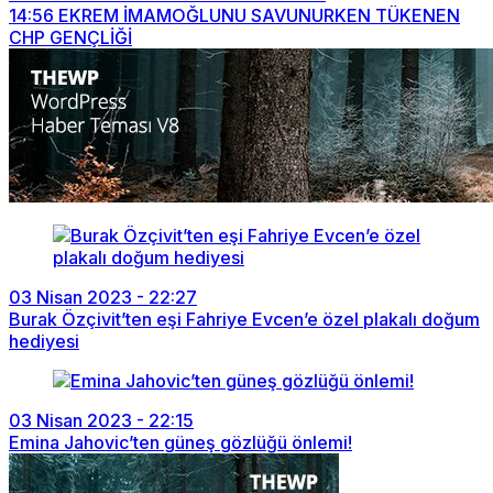
14:56
EKREM İMAMOĞLUNU SAVUNURKEN TÜKENEN
CHP GENÇLİĞİ
03 Nisan 2023 - 22:27
Burak Özçivit’ten eşi Fahriye Evcen’e özel plakalı doğum
hediyesi
03 Nisan 2023 - 22:15
Emina Jahovic’ten güneş gözlüğü önlemi!