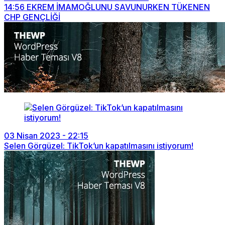
14:56
EKREM İMAMOĞLUNU SAVUNURKEN TÜKENEN
CHP GENÇLİĞİ
03 Nisan 2023 - 22:15
Selen Görgüzel: TikTok’un kapatılmasını istiyorum!