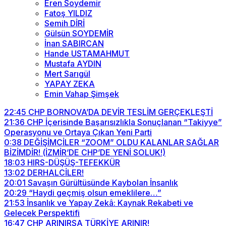
Eren Soydemir
Fatoş YILDIZ
Semih DİRİ
Gülsün SOYDEMİR
İnan SABIRCAN
Hande USTAMAHMUT
Mustafa AYDIN
Mert Sarıgül
YAPAY ZEKA
Emin Vahap Şimşek
22:45
CHP BORNOVA’DA DEVİR TESLİM GERÇEKLEŞTİ
21:36
CHP İçerisinde Başarısızlıkla Sonuçlanan “Takiyye”
Operasyonu ve Ortaya Çıkan Yeni Parti
0:38
DEĞİŞİMCİLER “ZOOM” OLDU KALANLAR SAĞLAR
BİZİMDİR! (İZMİR’DE CHP’DE YENİ SOLUK!)
18:03
HIRS-DÜŞÜŞ-TEFEKKÜR
13:02
DERHALCİLER!
20:01
Savaşın Gürültüsünde Kaybolan İnsanlık
20:29
“Haydi geçmiş olsun emeklilere…”
21:53
İnsanlık ve Yapay Zekâ: Kaynak Rekabeti ve
Gelecek Perspektifi
16:47
CHP ARINIRSA TÜRKİYE ARINIR!