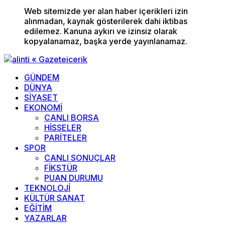
Web sitemizde yer alan haber içerikleri izin
alınmadan, kaynak gösterilerek dahi iktibas
edilemez. Kanuna aykırı ve izinsiz olarak
kopyalanamaz, başka yerde yayınlanamaz.
GÜNDEM
DÜNYA
SİYASET
EKONOMİ
CANLI BORSA
HİSSELER
PARİTELER
SPOR
CANLI SONUÇLAR
FİKSTÜR
PUAN DURUMU
TEKNOLOJİ
KÜLTÜR SANAT
EĞİTİM
YAZARLAR