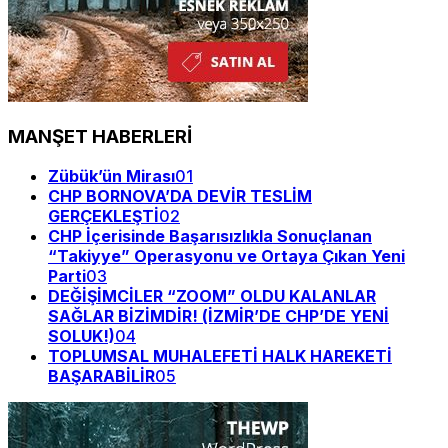
MANŞET HABERLERİ
Zübük’ün Mirası
01
CHP BORNOVA’DA DEVİR TESLİM
GERÇEKLEŞTİ
02
CHP İçerisinde Başarısızlıkla Sonuçlanan
“Takiyye” Operasyonu ve Ortaya Çıkan Yeni
Parti
03
DEĞİŞİMCİLER “ZOOM” OLDU KALANLAR
SAĞLAR BİZİMDİR! (İZMİR’DE CHP’DE YENİ
SOLUK!)
04
TOPLUMSAL MUHALEFETİ HALK HAREKETİ
BAŞARABİLİR
05