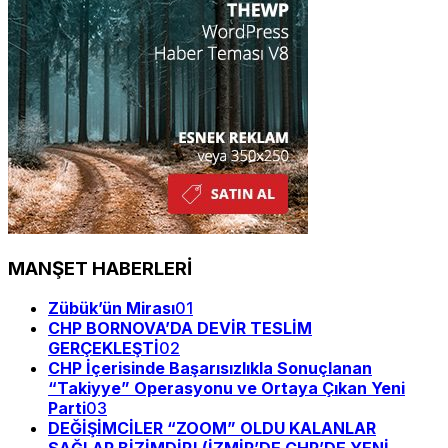
MANŞET HABERLERİ
Zübük’ün Mirası
01
CHP BORNOVA’DA DEVİR TESLİM
GERÇEKLEŞTİ
02
CHP İçerisinde Başarısızlıkla Sonuçlanan
“Takiyye” Operasyonu ve Ortaya Çıkan Yeni
Parti
03
DEĞİŞİMCİLER “ZOOM” OLDU KALANLAR