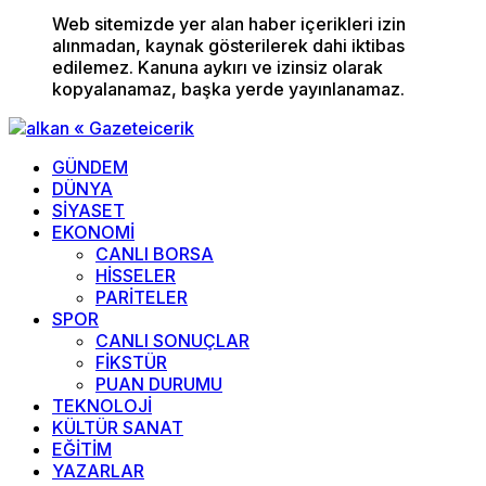
Web sitemizde yer alan haber içerikleri izin
alınmadan, kaynak gösterilerek dahi iktibas
edilemez. Kanuna aykırı ve izinsiz olarak
kopyalanamaz, başka yerde yayınlanamaz.
GÜNDEM
DÜNYA
SİYASET
EKONOMİ
CANLI BORSA
HİSSELER
PARİTELER
SPOR
CANLI SONUÇLAR
FİKSTÜR
PUAN DURUMU
TEKNOLOJİ
KÜLTÜR SANAT
EĞİTİM
YAZARLAR