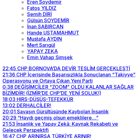
Eren Soydemir
Fatoş YILDIZ
Semih DİRİ
Gülsün SOYDEMİR
İnan SABIRCAN
Hande USTAMAHMUT
Mustafa AYDIN
Mert Sarıgül
YAPAY ZEKA
Emin Vahap Şimşek
22:45
CHP BORNOVA’DA DEVİR TESLİM GERÇEKLEŞTİ
21:36
CHP İçerisinde Başarısızlıkla Sonuçlanan “Takiyye”
Operasyonu ve Ortaya Çıkan Yeni Parti
0:38
DEĞİŞİMCİLER “ZOOM” OLDU KALANLAR SAĞLAR
BİZİMDİR! (İZMİR’DE CHP’DE YENİ SOLUK!)
18:03
HIRS-DÜŞÜŞ-TEFEKKÜR
13:02
DERHALCİLER!
20:01
Savaşın Gürültüsünde Kaybolan İnsanlık
20:29
“Haydi geçmiş olsun emeklilere…”
21:53
İnsanlık ve Yapay Zekâ: Kaynak Rekabeti ve
Gelecek Perspektifi
16:47
CHP ARINIRSA TÜRKİYE ARINIR!