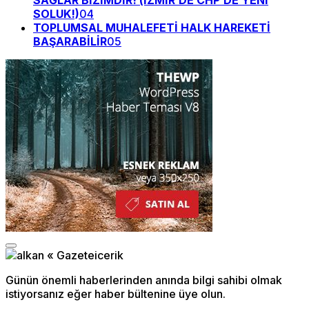
SAĞLAR BİZİMDİR! (İZMİR’DE CHP’DE YENİ
SOLUK!)
04
TOPLUMSAL MUHALEFETİ HALK HAREKETİ
BAŞARABİLİR
05
Günün önemli haberlerinden anında bilgi sahibi olmak
istiyorsanız eğer haber bültenine üye olun.