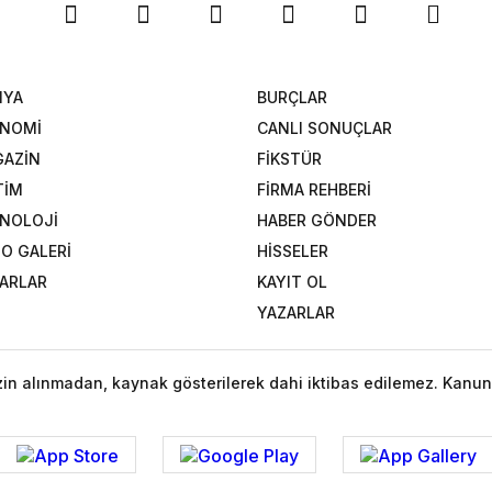
NYA
BURÇLAR
ONOMİ
CANLI SONUÇLAR
AZİN
FİKSTÜR
TİM
FİRMA REHBERİ
NOLOJİ
HABER GÖNDER
O GALERİ
HİSSELER
ARLAR
KAYIT OL
YAZARLAR
izin alınmadan, kaynak gösterilerek dahi iktibas edilemez. Kanun