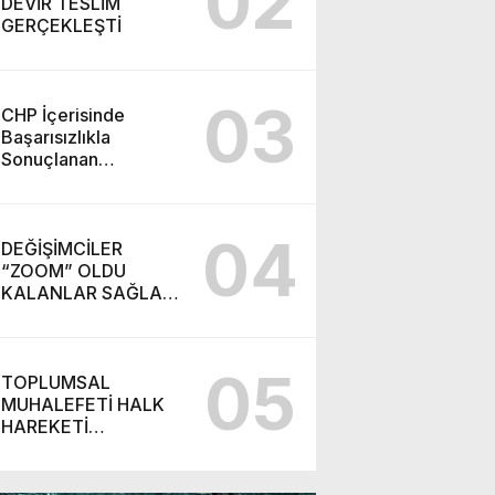
02
DEVİR TESLİM
GERÇEKLEŞTİ
03
CHP İçerisinde
Başarısızlıkla
Sonuçlanan
“Takiyye”
Operasyonu ve
Ortaya Çıkan Yeni
04
Parti
DEĞİŞİMCİLER
“ZOOM” OLDU
KALANLAR SAĞLAR
BİZİMDİR! (İZMİR’DE
CHP’DE YENİ
SOLUK!)
05
TOPLUMSAL
MUHALEFETİ HALK
HAREKETİ
BAŞARABİLİR