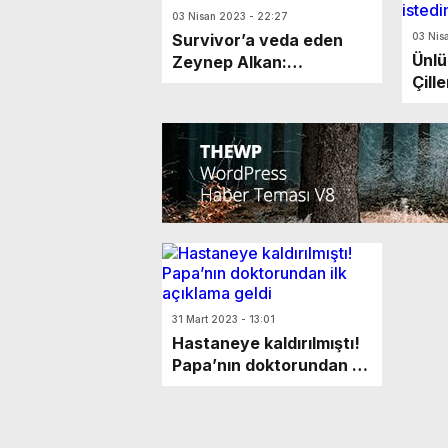
03 Nisan 2023 - 22:27
Survivor’a veda eden
03 Nis
Ünlü 
Zeynep Alkan:
Çill
Doymuyorum, kıtlıktan
için
çıkmış gibiyim!
yapt
31 Mart 2023 - 13:01
Hastaneye kaldırılmıştı!
Papa’nın doktorundan ilk
açıklama geldi