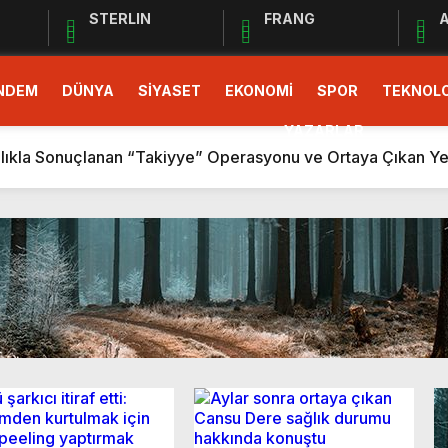
STERLIN
FRANG
A
NDEM
DÜNYA
SİYASET
EKONOMİ
SPOR
TEKNOLO
AVUNURKEN TÜKENEN CHP GENÇLİĞİ
R TESLİM GERÇEKLEŞTİ
YAZARLAR
zlıkla Sonuçlanan “Takiyye” Operasyonu ve Ortaya Çıkan Yen
OLDU KALANLAR SAĞLAR BİZİMDİR! (İZMİR’DE CHP’DE YEN
R
ybolan İnsanlık
eklilere…”
 Kaynak Rekabeti ve Gelecek Perspektifi
ARINIR!
AVUNURKEN TÜKENEN CHP GENÇLİĞİ
R TESLİM GERÇEKLEŞTİ