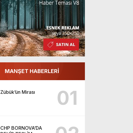
MANŞET HABERLERİ
01
Zübük’ün Mirası
CHP BORNOVA’DA