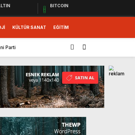
LTIN
BITCOIN
Jİ
KÜLTÜR SANAT
EĞİTİM
i Parti
İ SOLUK!)