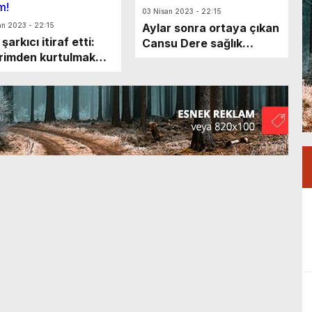
03 Nisan 2023 - 22:15
an 2023 - 22:15
Aylar sonra ortaya çıkan
şarkıcı itiraf etti:
Cansu Dere sağlık
erimden kurtulmak
durumu hakkında
 asitle peeling
konuştu
ırmak istedim!