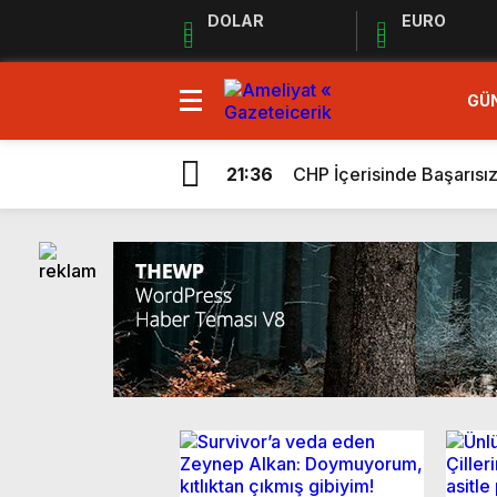
DOLAR
EURO
GÜ
14:56
EKREM İMAMOĞLUNU S
22:45
CHP BORNOVA’DA DEVİ
21:36
CHP İçerisinde Başarısı
0:38
DEĞİŞİMCİLER “ZOOM” 
18:03
HIRS-DÜŞÜŞ-TEFEKKÜ
13:02
DERHALCİLER!
20:01
Savaşın Gürültüsünde Ka
20:29
“Haydi geçmiş olsun em
21:53
İnsanlık ve Yapay Zekâ:
16:47
CHP ARINIRSA TÜRKİYE 
14:56
EKREM İMAMOĞLUNU S
22:45
CHP BORNOVA’DA DEVİ