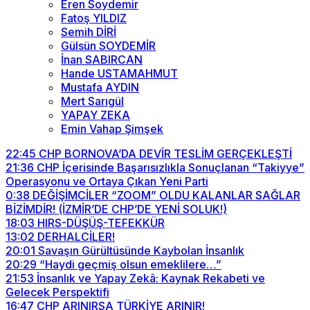
Eren Soydemir
Fatoş YILDIZ
Semih DİRİ
Gülsün SOYDEMİR
İnan SABIRCAN
Hande USTAMAHMUT
Mustafa AYDIN
Mert Sarıgül
YAPAY ZEKA
Emin Vahap Şimşek
22:45
CHP BORNOVA’DA DEVİR TESLİM GERÇEKLEŞTİ
21:36
CHP İçerisinde Başarısızlıkla Sonuçlanan “Takiyye”
Operasyonu ve Ortaya Çıkan Yeni Parti
0:38
DEĞİŞİMCİLER “ZOOM” OLDU KALANLAR SAĞLAR
BİZİMDİR! (İZMİR’DE CHP’DE YENİ SOLUK!)
18:03
HIRS-DÜŞÜŞ-TEFEKKÜR
13:02
DERHALCİLER!
20:01
Savaşın Gürültüsünde Kaybolan İnsanlık
20:29
“Haydi geçmiş olsun emeklilere…”
21:53
İnsanlık ve Yapay Zekâ: Kaynak Rekabeti ve
Gelecek Perspektifi
16:47
CHP ARINIRSA TÜRKİYE ARINIR!