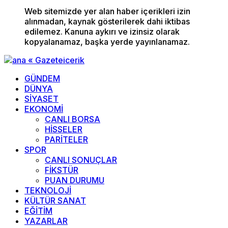
Web sitemizde yer alan haber içerikleri izin
alınmadan, kaynak gösterilerek dahi iktibas
edilemez. Kanuna aykırı ve izinsiz olarak
kopyalanamaz, başka yerde yayınlanamaz.
GÜNDEM
DÜNYA
SİYASET
EKONOMİ
CANLI BORSA
HİSSELER
PARİTELER
SPOR
CANLI SONUÇLAR
FİKSTÜR
PUAN DURUMU
TEKNOLOJİ
KÜLTÜR SANAT
EĞİTİM
YAZARLAR