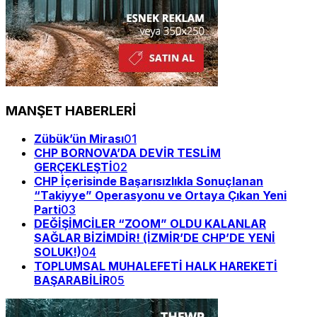
MANŞET HABERLERİ
Zübük’ün Mirası
01
CHP BORNOVA’DA DEVİR TESLİM
GERÇEKLEŞTİ
02
CHP İçerisinde Başarısızlıkla Sonuçlanan
“Takiyye” Operasyonu ve Ortaya Çıkan Yeni
Parti
03
DEĞİŞİMCİLER “ZOOM” OLDU KALANLAR
SAĞLAR BİZİMDİR! (İZMİR’DE CHP’DE YENİ
SOLUK!)
04
TOPLUMSAL MUHALEFETİ HALK HAREKETİ
BAŞARABİLİR
05