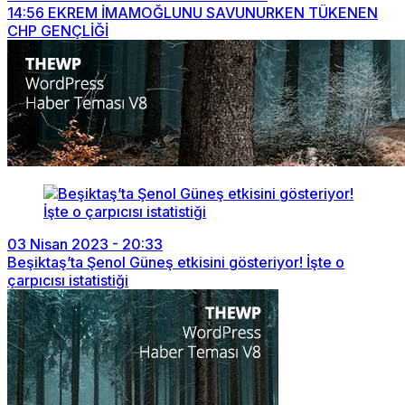
14:56
EKREM İMAMOĞLUNU SAVUNURKEN TÜKENEN
CHP GENÇLİĞİ
03 Nisan 2023 - 20:33
Beşiktaş’ta Şenol Güneş etkisini gösteriyor! İşte o
çarpıcısı istatistiği