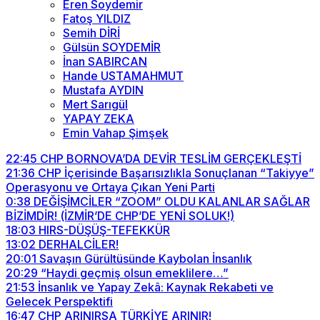
Eren Soydemir
Fatoş YILDIZ
Semih DİRİ
Gülsün SOYDEMİR
İnan SABIRCAN
Hande USTAMAHMUT
Mustafa AYDIN
Mert Sarıgül
YAPAY ZEKA
Emin Vahap Şimşek
22:45
CHP BORNOVA’DA DEVİR TESLİM GERÇEKLEŞTİ
21:36
CHP İçerisinde Başarısızlıkla Sonuçlanan “Takiyye”
Operasyonu ve Ortaya Çıkan Yeni Parti
0:38
DEĞİŞİMCİLER “ZOOM” OLDU KALANLAR SAĞLAR
BİZİMDİR! (İZMİR’DE CHP’DE YENİ SOLUK!)
18:03
HIRS-DÜŞÜŞ-TEFEKKÜR
13:02
DERHALCİLER!
20:01
Savaşın Gürültüsünde Kaybolan İnsanlık
20:29
“Haydi geçmiş olsun emeklilere…”
21:53
İnsanlık ve Yapay Zekâ: Kaynak Rekabeti ve
Gelecek Perspektifi
16:47
CHP ARINIRSA TÜRKİYE ARINIR!