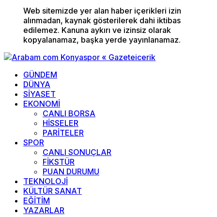
Web sitemizde yer alan haber içerikleri izin
alınmadan, kaynak gösterilerek dahi iktibas
edilemez. Kanuna aykırı ve izinsiz olarak
kopyalanamaz, başka yerde yayınlanamaz.
GÜNDEM
DÜNYA
SİYASET
EKONOMİ
CANLI BORSA
HİSSELER
PARİTELER
SPOR
CANLI SONUÇLAR
FİKSTÜR
PUAN DURUMU
TEKNOLOJİ
KÜLTÜR SANAT
EĞİTİM
YAZARLAR