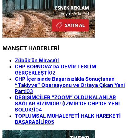
MANŞET HABERLERİ
Zübük’ün Mirası
01
CHP BORNOVA’DA DEVİR TESLİM
GERÇEKLEŞTİ
02
CHP İçerisinde Başarısızlıkla Sonuçlanan
“Takiyye” Operasyonu ve Ortaya Çıkan Yeni
Parti
03
DEĞİŞİMCİLER “ZOOM” OLDU KALANLAR
SAĞLAR BİZİMDİR! (İZMİR’DE CHP’DE YENİ
SOLUK!)
04
TOPLUMSAL MUHALEFETİ HALK HAREKETİ
BAŞARABİLİR
05