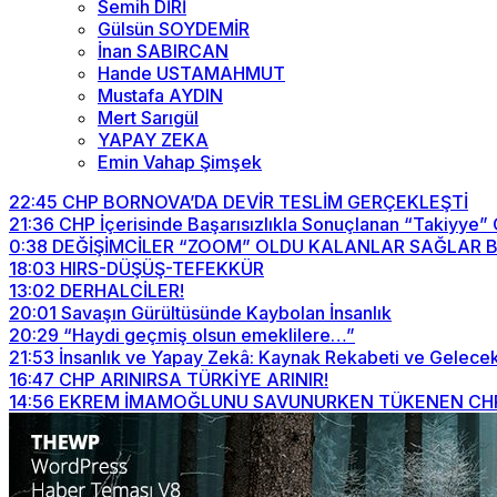
Semih DİRİ
Gülsün SOYDEMİR
İnan SABIRCAN
Hande USTAMAHMUT
Mustafa AYDIN
Mert Sarıgül
YAPAY ZEKA
Emin Vahap Şimşek
22:45
CHP BORNOVA’DA DEVİR TESLİM GERÇEKLEŞTİ
21:36
CHP İçerisinde Başarısızlıkla Sonuçlanan “Takiyye”
0:38
DEĞİŞİMCİLER “ZOOM” OLDU KALANLAR SAĞLAR BİZİ
18:03
HIRS-DÜŞÜŞ-TEFEKKÜR
13:02
DERHALCİLER!
20:01
Savaşın Gürültüsünde Kaybolan İnsanlık
20:29
“Haydi geçmiş olsun emeklilere…”
21:53
İnsanlık ve Yapay Zekâ: Kaynak Rekabeti ve Gelecek
16:47
CHP ARINIRSA TÜRKİYE ARINIR!
14:56
EKREM İMAMOĞLUNU SAVUNURKEN TÜKENEN CHP