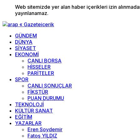
Web sitemizde yer alan haber içerikleri izin alınmad
yayınlanamaz.
GÜNDEM
DÜNYA
SİYASET
EKONOMİ
CANLI BORSA
HİSSELER
PARİTELER
SPOR
CANLI SONUÇLAR
FİKSTÜR
PUAN DURUMU
TEKNOLOJİ
KÜLTÜR SANAT
EĞİTİM
YAZARLAR
Eren Soydemir
Fatoş YILDIZ