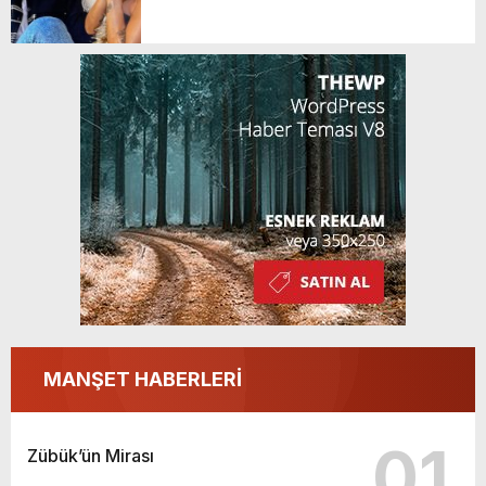
GERÇEKLEŞTİ
MANŞET HABERLERİ
01
Zübük’ün Mirası