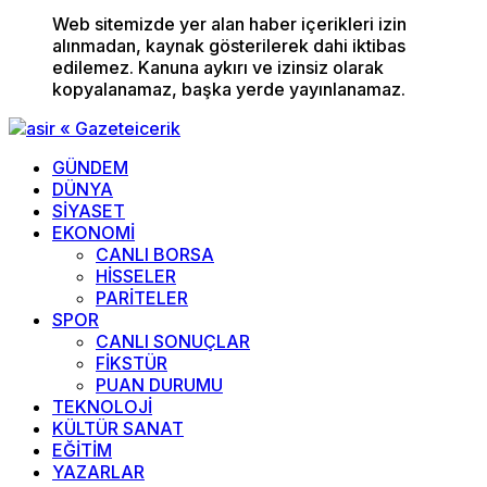
Web sitemizde yer alan haber içerikleri izin
alınmadan, kaynak gösterilerek dahi iktibas
edilemez. Kanuna aykırı ve izinsiz olarak
kopyalanamaz, başka yerde yayınlanamaz.
GÜNDEM
DÜNYA
SİYASET
EKONOMİ
CANLI BORSA
HİSSELER
PARİTELER
SPOR
CANLI SONUÇLAR
FİKSTÜR
PUAN DURUMU
TEKNOLOJİ
KÜLTÜR SANAT
EĞİTİM
YAZARLAR