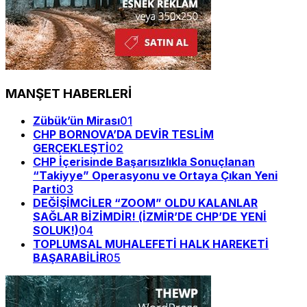
MANŞET HABERLERİ
Zübük’ün Mirası
01
CHP BORNOVA’DA DEVİR TESLİM
GERÇEKLEŞTİ
02
CHP İçerisinde Başarısızlıkla Sonuçlanan
“Takiyye” Operasyonu ve Ortaya Çıkan Yeni
Parti
03
DEĞİŞİMCİLER “ZOOM” OLDU KALANLAR
SAĞLAR BİZİMDİR! (İZMİR’DE CHP’DE YENİ
SOLUK!)
04
TOPLUMSAL MUHALEFETİ HALK HAREKETİ
BAŞARABİLİR
05