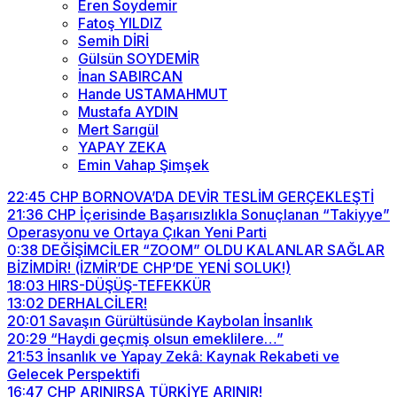
Eren Soydemir
Fatoş YILDIZ
Semih DİRİ
Gülsün SOYDEMİR
İnan SABIRCAN
Hande USTAMAHMUT
Mustafa AYDIN
Mert Sarıgül
YAPAY ZEKA
Emin Vahap Şimşek
22:45
CHP BORNOVA’DA DEVİR TESLİM GERÇEKLEŞTİ
21:36
CHP İçerisinde Başarısızlıkla Sonuçlanan “Takiyye”
Operasyonu ve Ortaya Çıkan Yeni Parti
0:38
DEĞİŞİMCİLER “ZOOM” OLDU KALANLAR SAĞLAR
BİZİMDİR! (İZMİR’DE CHP’DE YENİ SOLUK!)
18:03
HIRS-DÜŞÜŞ-TEFEKKÜR
13:02
DERHALCİLER!
20:01
Savaşın Gürültüsünde Kaybolan İnsanlık
20:29
“Haydi geçmiş olsun emeklilere…”
21:53
İnsanlık ve Yapay Zekâ: Kaynak Rekabeti ve
Gelecek Perspektifi
16:47
CHP ARINIRSA TÜRKİYE ARINIR!