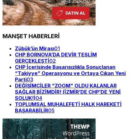
MANŞET HABERLERİ
Zübük’ün Mirası
01
CHP BORNOVA’DA DEVİR TESLİM
GERÇEKLEŞTİ
02
CHP İçerisinde Başarısızlıkla Sonuçlanan
“Takiyye” Operasyonu ve Ortaya Çıkan Yeni
Parti
03
DEĞİŞİMCİLER “ZOOM” OLDU KALANLAR
SAĞLAR BİZİMDİR! (İZMİR’DE CHP’DE YENİ
SOLUK!)
04
TOPLUMSAL MUHALEFETİ HALK HAREKETİ
BAŞARABİLİR
05