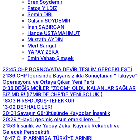
Eren Soydemir
Fatoş YILDIZ
Semih DİRİ
Gülsün SOYDEMİR
İnan SABIRCAN
Hande USTAMAHMUT
Mustafa AYDIN
Mert Sarıgül
YAPAY ZEKA
Emin Vahap Şimşek
22:45
CHP BORNOVA’DA DEVİR TESLİM GERÇEKLEŞTİ
21:36
CHP İçerisinde Başarısızlıkla Sonuçlanan “Takiyye”
Operasyonu ve Ortaya Çıkan Yeni Parti
0:38
DEĞİŞİMCİLER “ZOOM” OLDU KALANLAR SAĞLAR
BİZİMDİR! (İZMİR’DE CHP’DE YENİ SOLUK!)
18:03
HIRS-DÜŞÜŞ-TEFEKKÜR
13:02
DERHALCİLER!
20:01
Savaşın Gürültüsünde Kaybolan İnsanlık
20:29
“Haydi geçmiş olsun emeklilere…”
21:53
İnsanlık ve Yapay Zekâ: Kaynak Rekabeti ve
Gelecek Perspektifi
16:47
CHP ARINIRSA TÜRKİYE ARINIR!