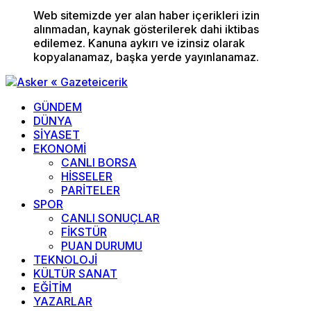
Web sitemizde yer alan haber içerikleri izin
alınmadan, kaynak gösterilerek dahi iktibas
edilemez. Kanuna aykırı ve izinsiz olarak
kopyalanamaz, başka yerde yayınlanamaz.
GÜNDEM
DÜNYA
SİYASET
EKONOMİ
CANLI BORSA
HİSSELER
PARİTELER
SPOR
CANLI SONUÇLAR
FİKSTÜR
PUAN DURUMU
TEKNOLOJİ
KÜLTÜR SANAT
EĞİTİM
YAZARLAR