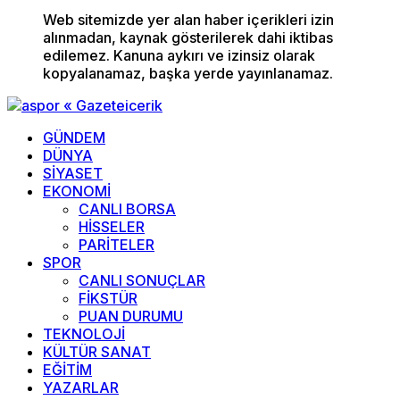
Web sitemizde yer alan haber içerikleri izin
alınmadan, kaynak gösterilerek dahi iktibas
edilemez. Kanuna aykırı ve izinsiz olarak
kopyalanamaz, başka yerde yayınlanamaz.
GÜNDEM
DÜNYA
SİYASET
EKONOMİ
CANLI BORSA
HİSSELER
PARİTELER
SPOR
CANLI SONUÇLAR
FİKSTÜR
PUAN DURUMU
TEKNOLOJİ
KÜLTÜR SANAT
EĞİTİM
YAZARLAR