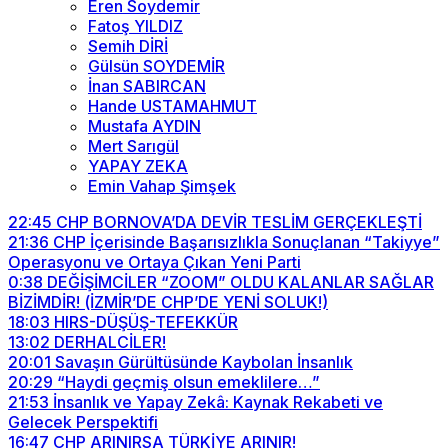
Eren Soydemir
Fatoş YILDIZ
Semih DİRİ
Gülsün SOYDEMİR
İnan SABIRCAN
Hande USTAMAHMUT
Mustafa AYDIN
Mert Sarıgül
YAPAY ZEKA
Emin Vahap Şimşek
22:45
CHP BORNOVA’DA DEVİR TESLİM GERÇEKLEŞTİ
21:36
CHP İçerisinde Başarısızlıkla Sonuçlanan “Takiyye”
Operasyonu ve Ortaya Çıkan Yeni Parti
0:38
DEĞİŞİMCİLER “ZOOM” OLDU KALANLAR SAĞLAR
BİZİMDİR! (İZMİR’DE CHP’DE YENİ SOLUK!)
18:03
HIRS-DÜŞÜŞ-TEFEKKÜR
13:02
DERHALCİLER!
20:01
Savaşın Gürültüsünde Kaybolan İnsanlık
20:29
“Haydi geçmiş olsun emeklilere…”
21:53
İnsanlık ve Yapay Zekâ: Kaynak Rekabeti ve
Gelecek Perspektifi
16:47
CHP ARINIRSA TÜRKİYE ARINIR!