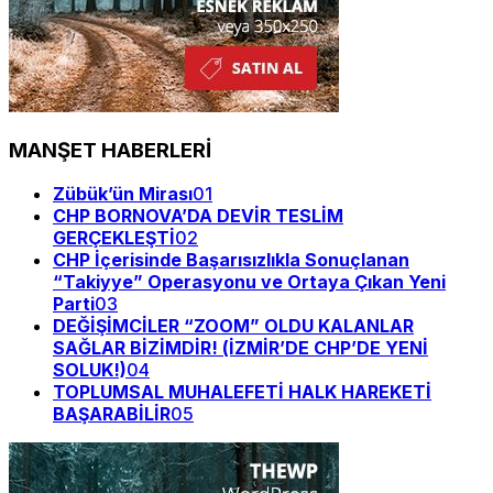
MANŞET HABERLERİ
Zübük’ün Mirası
01
CHP BORNOVA’DA DEVİR TESLİM
GERÇEKLEŞTİ
02
CHP İçerisinde Başarısızlıkla Sonuçlanan
“Takiyye” Operasyonu ve Ortaya Çıkan Yeni
Parti
03
DEĞİŞİMCİLER “ZOOM” OLDU KALANLAR
SAĞLAR BİZİMDİR! (İZMİR’DE CHP’DE YENİ
SOLUK!)
04
TOPLUMSAL MUHALEFETİ HALK HAREKETİ
BAŞARABİLİR
05