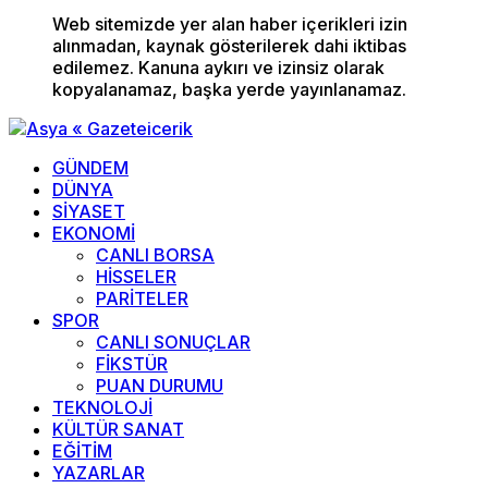
Web sitemizde yer alan haber içerikleri izin
alınmadan, kaynak gösterilerek dahi iktibas
edilemez. Kanuna aykırı ve izinsiz olarak
kopyalanamaz, başka yerde yayınlanamaz.
GÜNDEM
DÜNYA
SİYASET
EKONOMİ
CANLI BORSA
HİSSELER
PARİTELER
SPOR
CANLI SONUÇLAR
FİKSTÜR
PUAN DURUMU
TEKNOLOJİ
KÜLTÜR SANAT
EĞİTİM
YAZARLAR