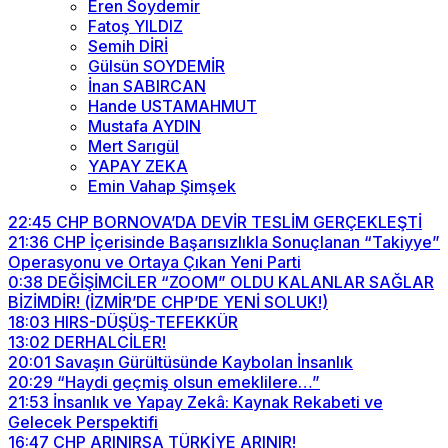
Eren Soydemir
Fatoş YILDIZ
Semih DİRİ
Gülsün SOYDEMİR
İnan SABIRCAN
Hande USTAMAHMUT
Mustafa AYDIN
Mert Sarıgül
YAPAY ZEKA
Emin Vahap Şimşek
22:45
CHP BORNOVA’DA DEVİR TESLİM GERÇEKLEŞTİ
21:36
CHP İçerisinde Başarısızlıkla Sonuçlanan “Takiyye”
Operasyonu ve Ortaya Çıkan Yeni Parti
0:38
DEĞİŞİMCİLER “ZOOM” OLDU KALANLAR SAĞLAR
BİZİMDİR! (İZMİR’DE CHP’DE YENİ SOLUK!)
18:03
HIRS-DÜŞÜŞ-TEFEKKÜR
13:02
DERHALCİLER!
20:01
Savaşın Gürültüsünde Kaybolan İnsanlık
20:29
“Haydi geçmiş olsun emeklilere…”
21:53
İnsanlık ve Yapay Zekâ: Kaynak Rekabeti ve
Gelecek Perspektifi
16:47
CHP ARINIRSA TÜRKİYE ARINIR!