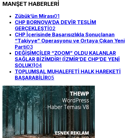
MANŞET HABERLERİ
Zübük’ün Mirası
01
CHP BORNOVA’DA DEVİR TESLİM
GERÇEKLEŞTİ
02
CHP İçerisinde Başarısızlıkla Sonuçlanan
“Takiyye” Operasyonu ve Ortaya Çıkan Yeni
Parti
03
DEĞİŞİMCİLER “ZOOM” OLDU KALANLAR
SAĞLAR BİZİMDİR! (İZMİR’DE CHP’DE YENİ
SOLUK!)
04
TOPLUMSAL MUHALEFETİ HALK HAREKETİ
BAŞARABİLİR
05