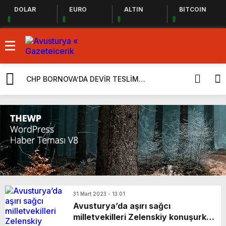
DOLAR
EURO
ALTIN
BITCOIN
CHP BORNOVA’DA DEVİR TESLİM
CHP İçerisin
GERÇEKLEŞTİ
“Takiyye” O
Yeni Parti
31 Mart 2023 - 13:01
Avusturya’da aşırı sağcı
milletvekilleri Zelenskiy konuşurken