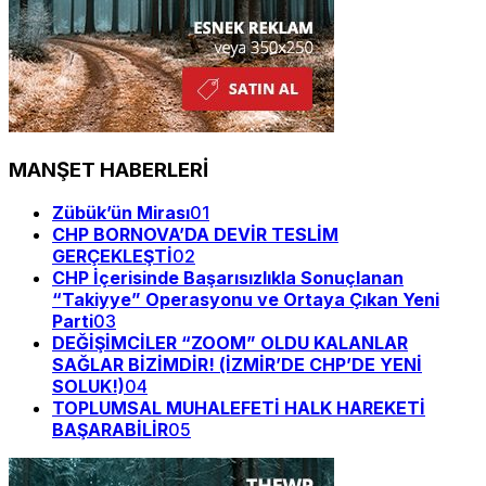
MANŞET HABERLERİ
Zübük’ün Mirası
01
CHP BORNOVA’DA DEVİR TESLİM
GERÇEKLEŞTİ
02
CHP İçerisinde Başarısızlıkla Sonuçlanan
“Takiyye” Operasyonu ve Ortaya Çıkan Yeni
Parti
03
DEĞİŞİMCİLER “ZOOM” OLDU KALANLAR
SAĞLAR BİZİMDİR! (İZMİR’DE CHP’DE YENİ
SOLUK!)
04
TOPLUMSAL MUHALEFETİ HALK HAREKETİ
BAŞARABİLİR
05