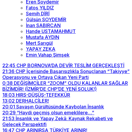
Eren Soydemir
Fatoş YILDIZ
Semih DİRİ
Gülsün SOYDEMİR
İnan SABIRCAN
Hande USTAMAHMUT
Mustafa AYDIN
Mert Sarıgül
YAPAY ZEKA
Emin Vahap Şimşek
22:45
CHP BORNOVA’DA DEVİR TESLİM GERÇEKLEŞTİ
21:36
CHP İçerisinde Başarısızlıkla Sonuçlanan “Takiyye”
Operasyonu ve Ortaya Çıkan Yeni Parti
0:38
DEĞİŞİMCİLER “ZOOM” OLDU KALANLAR SAĞLAR
BİZİMDİR! (İZMİR’DE CHP’DE YENİ SOLUK!)
18:03
HIRS-DÜŞÜŞ-TEFEKKÜR
13:02
DERHALCİLER!
20:01
Savaşın Gürültüsünde Kaybolan İnsanlık
20:29
“Haydi geçmiş olsun emeklilere…”
21:53
İnsanlık ve Yapay Zekâ: Kaynak Rekabeti ve
Gelecek Perspektifi
16:47
CHP ARINIRSA TÜRKİYE ARINIR!