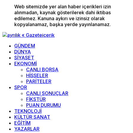
Web sitemizde yer alan haber içerikleri izin
alınmadan, kaynak gösterilerek dahi iktibas
edilemez. Kanuna aykırı ve izinsiz olarak
kopyalanamaz, başka yerde yayınlanamaz.
GÜNDEM
DÜNYA
SİYASET
EKONOMİ
CANLI BORSA
HİSSELER
PARİTELER
SPOR
CANLI SONUÇLAR
FİKSTÜR
PUAN DURUMU
TEKNOLOJİ
KÜLTÜR SANAT
EĞİTİM
YAZARLAR