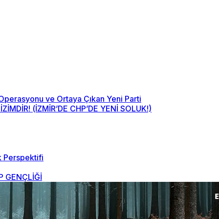
 Operasyonu ve Ortaya Çıkan Yeni Parti
MDİR! (İZMİR’DE CHP’DE YENİ SOLUK!)
 Perspektifi
 GENÇLİĞİ