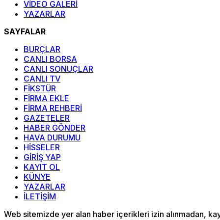
VİDEO GALERİ
YAZARLAR
SAYFALAR
BURÇLAR
CANLI BORSA
CANLI SONUÇLAR
CANLI TV
FİKSTÜR
FİRMA EKLE
FİRMA REHBERİ
GAZETELER
HABER GÖNDER
HAVA DURUMU
HİSSELER
GİRİŞ YAP
KAYIT OL
KÜNYE
YAZARLAR
İLETİŞİM
Web sitemizde yer alan haber içerikleri izin alınmadan, k