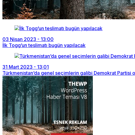
03 Nisan 2023 - 13:00
İlk Togg’un teslimatı bugün yapılacak
31 Mart 2023 - 13:01
Türkmenistan’da genel seçimlerin galibi Demokrat Partisi 