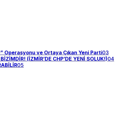
e” Operasyonu ve Ortaya Çıkan Yeni Parti
03
ZİMDİR! (İZMİR’DE CHP’DE YENİ SOLUK!)
04
ABİLİR
05