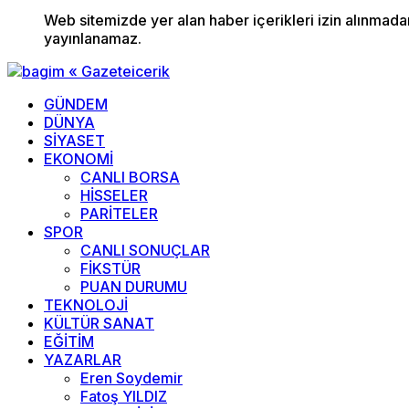
Web sitemizde yer alan haber içerikleri izin alınmad
yayınlanamaz.
GÜNDEM
DÜNYA
SİYASET
EKONOMİ
CANLI BORSA
HİSSELER
PARİTELER
SPOR
CANLI SONUÇLAR
FİKSTÜR
PUAN DURUMU
TEKNOLOJİ
KÜLTÜR SANAT
EĞİTİM
YAZARLAR
Eren Soydemir
Fatoş YILDIZ