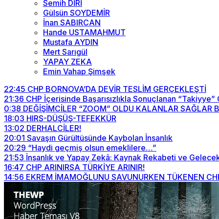
Semih DİRİ
Gülsün SOYDEMİR
İnan SABIRCAN
Hande USTAMAHMUT
Mustafa AYDIN
Mert Sarıgül
YAPAY ZEKA
Emin Vahap Şimşek
22:45
CHP BORNOVA’DA DEVİR TESLİM GERÇEKLEŞTİ
21:36
CHP İçerisinde Başarısızlıkla Sonuçlanan “Takiyye”
0:38
DEĞİŞİMCİLER “ZOOM” OLDU KALANLAR SAĞLAR BİZİ
18:03
HIRS-DÜŞÜŞ-TEFEKKÜR
13:02
DERHALCİLER!
20:01
Savaşın Gürültüsünde Kaybolan İnsanlık
20:29
“Haydi geçmiş olsun emeklilere…”
21:53
İnsanlık ve Yapay Zekâ: Kaynak Rekabeti ve Gelecek
16:47
CHP ARINIRSA TÜRKİYE ARINIR!
14:56
EKREM İMAMOĞLUNU SAVUNURKEN TÜKENEN CHP