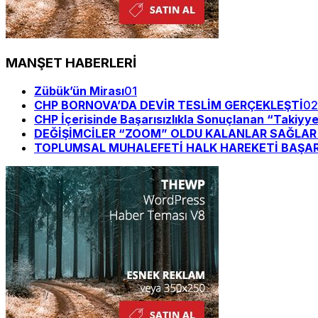
MANŞET HABERLERİ
Zübük’ün Mirası
01
CHP BORNOVA’DA DEVİR TESLİM GERÇEKLEŞTİ
02
CHP İçerisinde Başarısızlıkla Sonuçlanan “Takiyy
DEĞİŞİMCİLER “ZOOM” OLDU KALANLAR SAĞLAR Bİ
TOPLUMSAL MUHALEFETİ HALK HAREKETİ BAŞAR