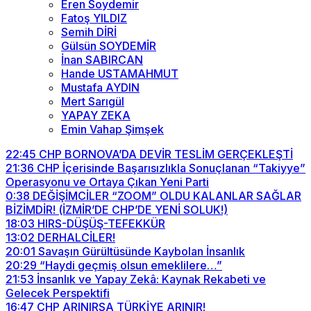
Eren Soydemir
Fatoş YILDIZ
Semih DİRİ
Gülsün SOYDEMİR
İnan SABIRCAN
Hande USTAMAHMUT
Mustafa AYDIN
Mert Sarıgül
YAPAY ZEKA
Emin Vahap Şimşek
22:45
CHP BORNOVA’DA DEVİR TESLİM GERÇEKLEŞTİ
21:36
CHP İçerisinde Başarısızlıkla Sonuçlanan “Takiyye”
Operasyonu ve Ortaya Çıkan Yeni Parti
0:38
DEĞİŞİMCİLER “ZOOM” OLDU KALANLAR SAĞLAR
BİZİMDİR! (İZMİR’DE CHP’DE YENİ SOLUK!)
18:03
HIRS-DÜŞÜŞ-TEFEKKÜR
13:02
DERHALCİLER!
20:01
Savaşın Gürültüsünde Kaybolan İnsanlık
20:29
“Haydi geçmiş olsun emeklilere…”
21:53
İnsanlık ve Yapay Zekâ: Kaynak Rekabeti ve
Gelecek Perspektifi
16:47
CHP ARINIRSA TÜRKİYE ARINIR!