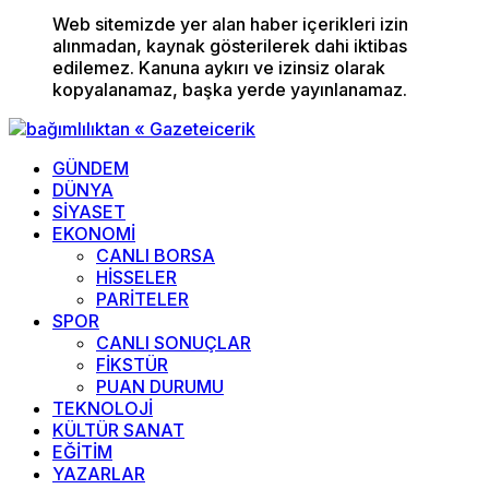
Web sitemizde yer alan haber içerikleri izin
alınmadan, kaynak gösterilerek dahi iktibas
edilemez. Kanuna aykırı ve izinsiz olarak
kopyalanamaz, başka yerde yayınlanamaz.
GÜNDEM
DÜNYA
SİYASET
EKONOMİ
CANLI BORSA
HİSSELER
PARİTELER
SPOR
CANLI SONUÇLAR
FİKSTÜR
PUAN DURUMU
TEKNOLOJİ
KÜLTÜR SANAT
EĞİTİM
YAZARLAR