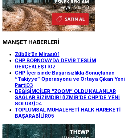
MANŞET HABERLERİ
Zübük’ün Mirası
01
CHP BORNOVA’DA DEVİR TESLİM
GERÇEKLEŞTİ
02
CHP İçerisinde Başarısızlıkla Sonuçlanan
“Takiyye” Operasyonu ve Ortaya Çıkan Yeni
Parti
03
DEĞİŞİMCİLER “ZOOM” OLDU KALANLAR
SAĞLAR BİZİMDİR! (İZMİR’DE CHP’DE YENİ
SOLUK!)
04
TOPLUMSAL MUHALEFETİ HALK HAREKETİ
BAŞARABİLİR
05