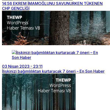
14:56
EKREM İMAMOĞLUNU SAVUNURKEN TÜKENEN
CHP GENÇLİĞİ
03 Nisan 2023 - 23:11
İlişkinizi bağımlılıktan kurtaracak 7 öneri – En Son Haber