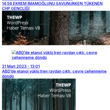
14:56
EKREM İMAMOĞLUNU SAVUNURKEN TÜKENEN
CHP GENÇLİĞİ
31 Mart 2023 - 13:01
ABD’de etanol yüklü tren raydan çıktı, çevre cehenneme
döndü