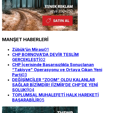
MANŞET HABERLERİ
Zübük’ün Mirası
01
CHP BORNOVA’DA DEVİR TESLİM
GERÇEKLEŞTİ
02
CHP İçerisinde Başarısızlıkla Sonuçlanan
“Takiyye” Operasyonu ve Ortaya Çıkan Yeni
Parti
03
DEĞİŞİMCİLER “ZOOM” OLDU KALANLAR
SAĞLAR BİZİMDİR! (İZMİR’DE CHP’DE YENİ
SOLUK!)
04
TOPLUMSAL MUHALEFETİ HALK HAREKETİ
BAŞARABİLİR
05