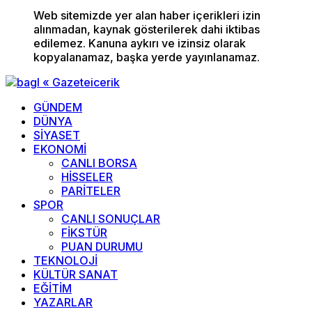
Web sitemizde yer alan haber içerikleri izin
alınmadan, kaynak gösterilerek dahi iktibas
edilemez. Kanuna aykırı ve izinsiz olarak
kopyalanamaz, başka yerde yayınlanamaz.
GÜNDEM
DÜNYA
SİYASET
EKONOMİ
CANLI BORSA
HİSSELER
PARİTELER
SPOR
CANLI SONUÇLAR
FİKSTÜR
PUAN DURUMU
TEKNOLOJİ
KÜLTÜR SANAT
EĞİTİM
YAZARLAR