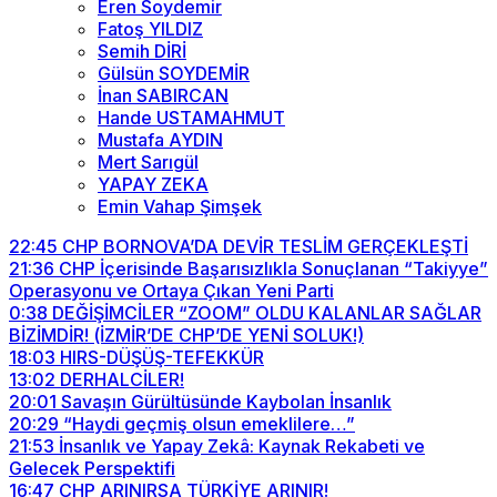
Eren Soydemir
Fatoş YILDIZ
Semih DİRİ
Gülsün SOYDEMİR
İnan SABIRCAN
Hande USTAMAHMUT
Mustafa AYDIN
Mert Sarıgül
YAPAY ZEKA
Emin Vahap Şimşek
22:45
CHP BORNOVA’DA DEVİR TESLİM GERÇEKLEŞTİ
21:36
CHP İçerisinde Başarısızlıkla Sonuçlanan “Takiyye”
Operasyonu ve Ortaya Çıkan Yeni Parti
0:38
DEĞİŞİMCİLER “ZOOM” OLDU KALANLAR SAĞLAR
BİZİMDİR! (İZMİR’DE CHP’DE YENİ SOLUK!)
18:03
HIRS-DÜŞÜŞ-TEFEKKÜR
13:02
DERHALCİLER!
20:01
Savaşın Gürültüsünde Kaybolan İnsanlık
20:29
“Haydi geçmiş olsun emeklilere…”
21:53
İnsanlık ve Yapay Zekâ: Kaynak Rekabeti ve
Gelecek Perspektifi
16:47
CHP ARINIRSA TÜRKİYE ARINIR!