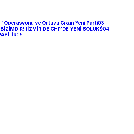
e” Operasyonu ve Ortaya Çıkan Yeni Parti
03
ZİMDİR! (İZMİR’DE CHP’DE YENİ SOLUK!)
04
ABİLİR
05