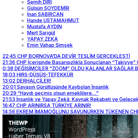
Semih DİRİ
Gülsün SOYDEMİR
İnan SABIRCAN
Hande USTAMAHMUT
Mustafa AYDIN
Mert Sarıgül
YAPAY ZEKA
Emin Vahap Şimşek
22:45
CHP BORNOVA’DA DEVİR TESLİM GERÇEKLEŞTİ
21:36
CHP İçerisinde Başarısızlıkla Sonuçlanan “Takiyye”
0:38
DEĞİŞİMCİLER “ZOOM” OLDU KALANLAR SAĞLAR BİZİ
18:03
HIRS-DÜŞÜŞ-TEFEKKÜR
13:02
DERHALCİLER!
20:01
Savaşın Gürültüsünde Kaybolan İnsanlık
20:29
“Haydi geçmiş olsun emeklilere…”
21:53
İnsanlık ve Yapay Zekâ: Kaynak Rekabeti ve Gelecek
16:47
CHP ARINIRSA TÜRKİYE ARINIR!
14:56
EKREM İMAMOĞLUNU SAVUNURKEN TÜKENEN CHP