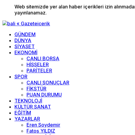
Web sitemizde yer alan haber içerikleri izin alınmad
yayınlanamaz.
GÜNDEM
DÜNYA
SİYASET
EKONOMİ
CANLI BORSA
HİSSELER
PARİTELER
SPOR
CANLI SONUÇLAR
FİKSTÜR
PUAN DURUMU
TEKNOLOJİ
KÜLTÜR SANAT
EĞİTİM
YAZARLAR
Eren Soydemir
Fatoş YILDIZ