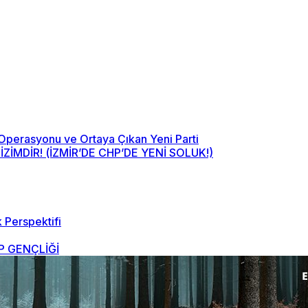
 Operasyonu ve Ortaya Çıkan Yeni Parti
MDİR! (İZMİR’DE CHP’DE YENİ SOLUK!)
 Perspektifi
 GENÇLİĞİ