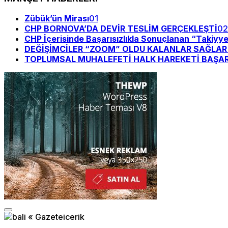
Zübük’ün Mirası
01
CHP BORNOVA’DA DEVİR TESLİM GERÇEKLEŞTİ
02
CHP İçerisinde Başarısızlıkla Sonuçlanan “Takiyy
DEĞİŞİMCİLER “ZOOM” OLDU KALANLAR SAĞLAR Bİ
TOPLUMSAL MUHALEFETİ HALK HAREKETİ BAŞAR