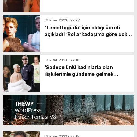
gibiyim!
GERÇEKLEŞTİ
03 Nisan 2023 - 22:27
‘Temel İçgüdü’ için aldığı ücreti
açıkladı! ‘Rol arkadaşıma göre çok
az kazandım’
03 Nisan 2023 - 22:16
‘Sadece ünlü kadınlarla olan
ilişkilerimle gündeme gelmek
istemiyorum!’
03 Nisan 2023 - 22:15