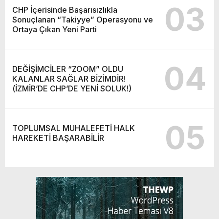
03
CHP İçerisinde Başarısızlıkla
Sonuçlanan “Takiyye” Operasyonu ve
Ortaya Çıkan Yeni Parti
04
DEĞİŞİMCİLER “ZOOM” OLDU
KALANLAR SAĞLAR BİZİMDİR!
(İZMİR’DE CHP’DE YENİ SOLUK!)
05
TOPLUMSAL MUHALEFETİ HALK
HAREKETİ BAŞARABİLİR