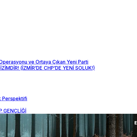
 Operasyonu ve Ortaya Çıkan Yeni Parti
MDİR! (İZMİR’DE CHP’DE YENİ SOLUK!)
 Perspektifi
 GENÇLİĞİ