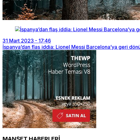
31 Mart 2023 - 17:46
İspanya’dan flaş iddia: Lionel Messi Barcelona’ya geri dön
MANŞET HABERLERİ