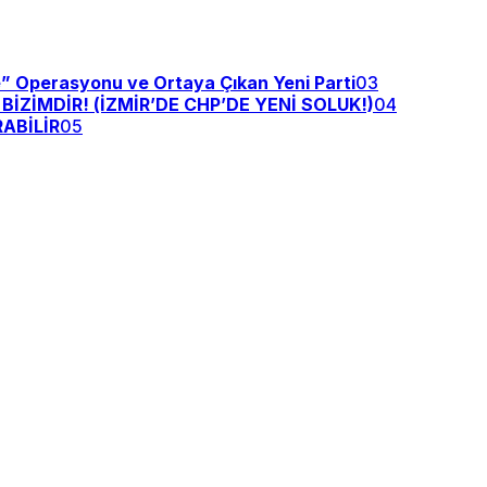
e” Operasyonu ve Ortaya Çıkan Yeni Parti
03
ZİMDİR! (İZMİR’DE CHP’DE YENİ SOLUK!)
04
ABİLİR
05