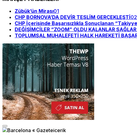
Zübük’ün Mirası
01
CHP BORNOVA’DA DEVİR TESLİM GERÇEKLEŞTİ
02
CHP İçerisinde Başarısızlıkla Sonuçlanan “Takiyy
DEĞİŞİMCİLER “ZOOM” OLDU KALANLAR SAĞLAR Bİ
TOPLUMSAL MUHALEFETİ HALK HAREKETİ BAŞAR