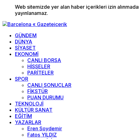
Web sitemizde yer alan haber içerikleri izin alınmad
yayınlanamaz.
GÜNDEM
DÜNYA
SİYASET
EKONOMİ
CANLI BORSA
HİSSELER
PARİTELER
SPOR
CANLI SONUÇLAR
FİKSTÜR
PUAN DURUMU
TEKNOLOJİ
KÜLTÜR SANAT
EĞİTİM
YAZARLAR
Eren Soydemir
Fatoş YILDIZ