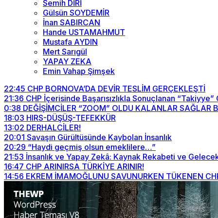
Semih DİRİ
Gülsün SOYDEMİR
İnan SABIRCAN
Hande USTAMAHMUT
Mustafa AYDIN
Mert Sarıgül
YAPAY ZEKA
Emin Vahap Şimşek
22:45
CHP BORNOVA’DA DEVİR TESLİM GERÇEKLEŞTİ
21:36
CHP İçerisinde Başarısızlıkla Sonuçlanan “Takiyye”
0:38
DEĞİŞİMCİLER “ZOOM” OLDU KALANLAR SAĞLAR BİZİ
18:03
HIRS-DÜŞÜŞ-TEFEKKÜR
13:02
DERHALCİLER!
20:01
Savaşın Gürültüsünde Kaybolan İnsanlık
20:29
“Haydi geçmiş olsun emeklilere…”
21:53
İnsanlık ve Yapay Zekâ: Kaynak Rekabeti ve Gelecek
16:47
CHP ARINIRSA TÜRKİYE ARINIR!
14:56
EKREM İMAMOĞLUNU SAVUNURKEN TÜKENEN CHP