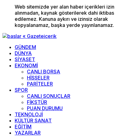
Web sitemizde yer alan haber içerikleri izin
alınmadan, kaynak gösterilerek dahi iktibas
edilemez. Kanuna aykırı ve izinsiz olarak
kopyalanamaz, başka yerde yayınlanamaz.
GÜNDEM
DÜNYA
SİYASET
EKONOMİ
CANLI BORSA
HİSSELER
PARİTELER
SPOR
CANLI SONUÇLAR
FİKSTÜR
PUAN DURUMU
TEKNOLOJİ
KÜLTÜR SANAT
EĞİTİM
YAZARLAR