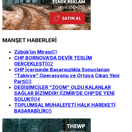
MANŞET HABERLERİ
Zübük’ün Mirası
01
CHP BORNOVA’DA DEVİR TESLİM
GERÇEKLEŞTİ
02
CHP İçerisinde Başarısızlıkla Sonuçlanan
“Takiyye” Operasyonu ve Ortaya Çıkan Yeni
Parti
03
DEĞİŞİMCİLER “ZOOM” OLDU KALANLAR
SAĞLAR BİZİMDİR! (İZMİR’DE CHP’DE YENİ
SOLUK!)
04
TOPLUMSAL MUHALEFETİ HALK HAREKETİ
BAŞARABİLİR
05