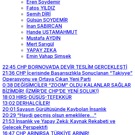
Eren Soydemir
Fatoş YILDIZ
Semih DİRİ
Gülsün SOYDEMİR
İnan SABIRCAN
Hande USTAMAHMUT
Mustafa AYDIN
Mert Sarıgül
YAPAY ZEKA
Emin Vahap Şimşek
22:45
CHP BORNOVA’DA DEVİR TESLİM GERÇEKLEŞTİ
21:36
CHP İçerisinde Başarısızlıkla Sonuçlanan “Takiyye”
Operasyonu ve Ortaya Çıkan Yeni Parti
0:38
DEĞİŞİMCİLER “ZOOM” OLDU KALANLAR SAĞLAR
BİZİMDİR! (İZMİR’DE CHP’DE YENİ SOLUK!)
18:03
HIRS-DÜŞÜŞ-TEFEKKÜR
13:02
DERHALCİLER!
20:01
Savaşın Gürültüsünde Kaybolan İnsanlık
20:29
“Haydi geçmiş olsun emeklilere…”
21:53
İnsanlık ve Yapay Zekâ: Kaynak Rekabeti ve
Gelecek Perspektifi
16:47
CHP ARINIRSA TÜRKİYE ARINIR!