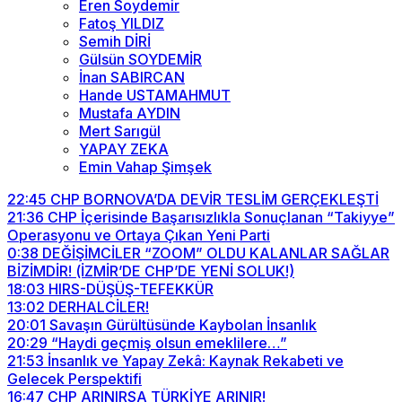
Eren Soydemir
Fatoş YILDIZ
Semih DİRİ
Gülsün SOYDEMİR
İnan SABIRCAN
Hande USTAMAHMUT
Mustafa AYDIN
Mert Sarıgül
YAPAY ZEKA
Emin Vahap Şimşek
22:45
CHP BORNOVA’DA DEVİR TESLİM GERÇEKLEŞTİ
21:36
CHP İçerisinde Başarısızlıkla Sonuçlanan “Takiyye”
Operasyonu ve Ortaya Çıkan Yeni Parti
0:38
DEĞİŞİMCİLER “ZOOM” OLDU KALANLAR SAĞLAR
BİZİMDİR! (İZMİR’DE CHP’DE YENİ SOLUK!)
18:03
HIRS-DÜŞÜŞ-TEFEKKÜR
13:02
DERHALCİLER!
20:01
Savaşın Gürültüsünde Kaybolan İnsanlık
20:29
“Haydi geçmiş olsun emeklilere…”
21:53
İnsanlık ve Yapay Zekâ: Kaynak Rekabeti ve
Gelecek Perspektifi
16:47
CHP ARINIRSA TÜRKİYE ARINIR!