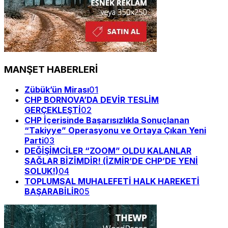
MANŞET HABERLERİ
Zübük’ün Mirası
01
CHP BORNOVA’DA DEVİR TESLİM
GERÇEKLEŞTİ
02
CHP İçerisinde Başarısızlıkla Sonuçlanan
“Takiyye” Operasyonu ve Ortaya Çıkan Yeni
Parti
03
DEĞİŞİMCİLER “ZOOM” OLDU KALANLAR
SAĞLAR BİZİMDİR! (İZMİR’DE CHP’DE YENİ
SOLUK!)
04
TOPLUMSAL MUHALEFETİ HALK HAREKETİ
BAŞARABİLİR
05