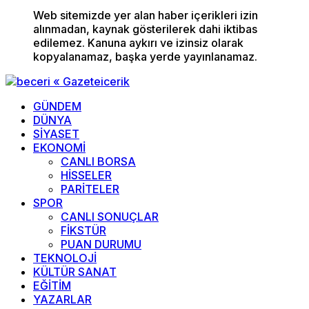
Web sitemizde yer alan haber içerikleri izin
alınmadan, kaynak gösterilerek dahi iktibas
edilemez. Kanuna aykırı ve izinsiz olarak
kopyalanamaz, başka yerde yayınlanamaz.
GÜNDEM
DÜNYA
SİYASET
EKONOMİ
CANLI BORSA
HİSSELER
PARİTELER
SPOR
CANLI SONUÇLAR
FİKSTÜR
PUAN DURUMU
TEKNOLOJİ
KÜLTÜR SANAT
EĞİTİM
YAZARLAR