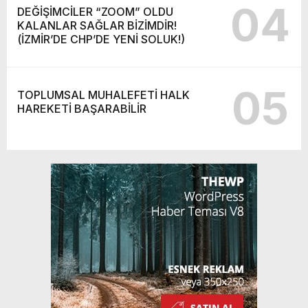
04
DEĞİŞİMCİLER “ZOOM” OLDU
KALANLAR SAĞLAR BİZİMDİR!
(İZMİR’DE CHP’DE YENİ SOLUK!)
05
TOPLUMSAL MUHALEFETİ HALK
HAREKETİ BAŞARABİLİR