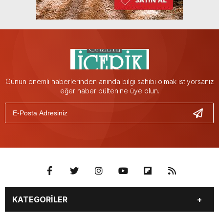
Günün önemli haberlerinden anında bilgi sahibi olmak istiyorsanız
eğer haber bültenine üye olun.
KATEGORİLER