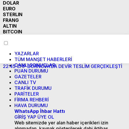
DOLAR
EURO
STERLIN
FRANG
ALTIN
BITCOIN
YAZARLAR
TÜM MANŞET HABERLERİ
CANLI SONUÇLAR
22:45
CHP BORNOVA’DA DEVİR TESLİM GERÇEKLEŞTİ
2
PUAN DURUMU
“
GAZETELER
CANLI TV
TRAFİK DURUMU
PARİTELER
FİRMA REHBERİ
HAVA DURUMU
WhatsApp İhbar Hattı
GİRİŞ YAP
ÜYE OL
Web sitemizde yer alan haber içerikleri izin
alınmadan, kaynak gösterilerek dahi iktibas