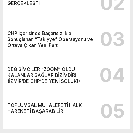
02
GERÇEKLEŞTİ
03
CHP İçerisinde Başarısızlıkla
Sonuçlanan “Takiyye” Operasyonu ve
Ortaya Çıkan Yeni Parti
04
DEĞİŞİMCİLER “ZOOM” OLDU
KALANLAR SAĞLAR BİZİMDİR!
(İZMİR’DE CHP’DE YENİ SOLUK!)
05
TOPLUMSAL MUHALEFETİ HALK
HAREKETİ BAŞARABİLİR