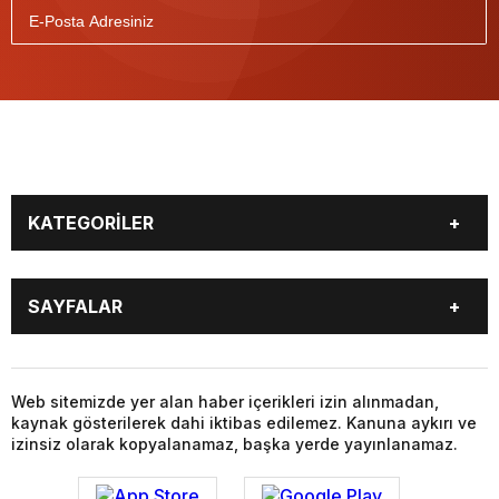
KATEGORİLER
GÜNDEM
DÜNYA
SAYFALAR
SİYASET
EKONOMİ
SPOR
MAGAZİN
BURÇLAR
CANLI BORSA
SAĞLIK
EĞİTİM
CANLI SONUÇLAR
CANLI TV
Web sitemizde yer alan haber içerikleri izin alınmadan,
YAŞAM
TEKNOLOJİ
kaynak gösterilerek dahi iktibas edilemez. Kanuna aykırı ve
FİKSTÜR
FİRMA EKLE
KÜLTÜR SANAT
FOTO GALERİ
izinsiz olarak kopyalanamaz, başka yerde yayınlanamaz.
FİRMA REHBERİ
GAZETELER
VİDEO GALERİ
YAZARLAR
HABER GÖNDER
HAVA DURUMU