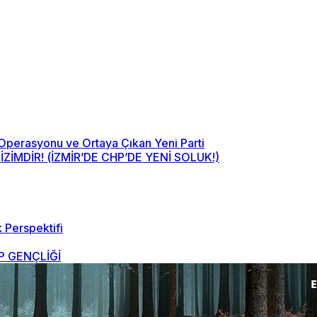
 Operasyonu ve Ortaya Çıkan Yeni Parti
MDİR! (İZMİR’DE CHP’DE YENİ SOLUK!)
 Perspektifi
 GENÇLİĞİ