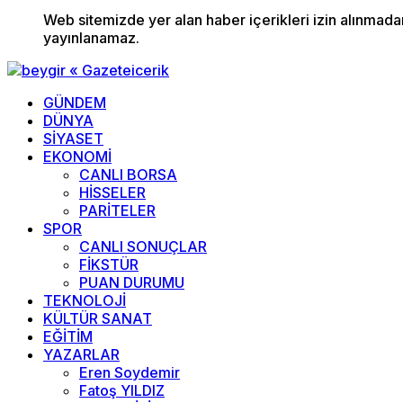
Web sitemizde yer alan haber içerikleri izin alınmad
yayınlanamaz.
GÜNDEM
DÜNYA
SİYASET
EKONOMİ
CANLI BORSA
HİSSELER
PARİTELER
SPOR
CANLI SONUÇLAR
FİKSTÜR
PUAN DURUMU
TEKNOLOJİ
KÜLTÜR SANAT
EĞİTİM
YAZARLAR
Eren Soydemir
Fatoş YILDIZ