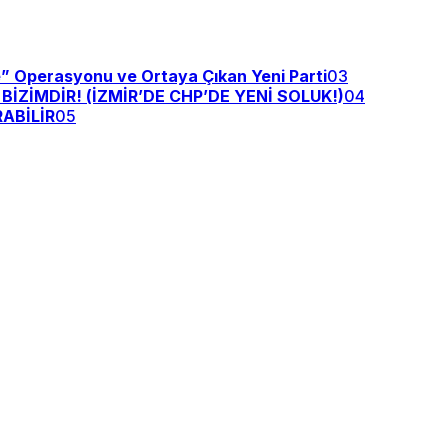
e” Operasyonu ve Ortaya Çıkan Yeni Parti
03
ZİMDİR! (İZMİR’DE CHP’DE YENİ SOLUK!)
04
ABİLİR
05