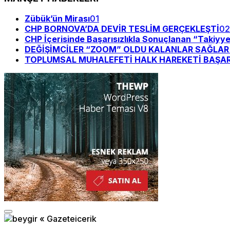
Zübük’ün Mirası
01
CHP BORNOVA’DA DEVİR TESLİM GERÇEKLEŞTİ
02
CHP İçerisinde Başarısızlıkla Sonuçlanan “Takiyy
DEĞİŞİMCİLER “ZOOM” OLDU KALANLAR SAĞLAR Bİ
TOPLUMSAL MUHALEFETİ HALK HAREKETİ BAŞAR