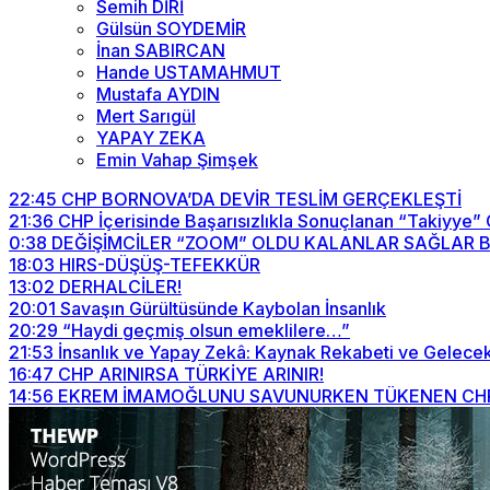
Semih DİRİ
Gülsün SOYDEMİR
İnan SABIRCAN
Hande USTAMAHMUT
Mustafa AYDIN
Mert Sarıgül
YAPAY ZEKA
Emin Vahap Şimşek
22:45
CHP BORNOVA’DA DEVİR TESLİM GERÇEKLEŞTİ
21:36
CHP İçerisinde Başarısızlıkla Sonuçlanan “Takiyye”
0:38
DEĞİŞİMCİLER “ZOOM” OLDU KALANLAR SAĞLAR BİZİ
18:03
HIRS-DÜŞÜŞ-TEFEKKÜR
13:02
DERHALCİLER!
20:01
Savaşın Gürültüsünde Kaybolan İnsanlık
20:29
“Haydi geçmiş olsun emeklilere…”
21:53
İnsanlık ve Yapay Zekâ: Kaynak Rekabeti ve Gelecek
16:47
CHP ARINIRSA TÜRKİYE ARINIR!
14:56
EKREM İMAMOĞLUNU SAVUNURKEN TÜKENEN CHP