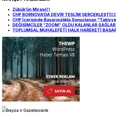
Zübük’ün Mirası
01
CHP BORNOVA’DA DEVİR TESLİM GERÇEKLEŞTİ
02
CHP İçerisinde Başarısızlıkla Sonuçlanan “Takiyy
DEĞİŞİMCİLER “ZOOM” OLDU KALANLAR SAĞLAR Bİ
TOPLUMSAL MUHALEFETİ HALK HAREKETİ BAŞAR