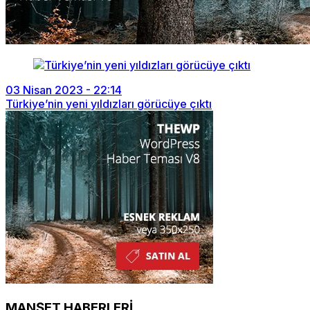
03 Nisan 2023 - 22:14
Türkiye’nin yeni yıldızları görücüye çıktı
MANŞET HABERLERİ