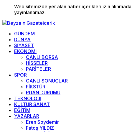
Web sitemizde yer alan haber içerikleri izin alınmad
yayınlanamaz.
GÜNDEM
DÜNYA
SİYASET
EKONOMİ
CANLI BORSA
HİSSELER
PARİTELER
SPOR
CANLI SONUÇLAR
FİKSTÜR
PUAN DURUMU
TEKNOLOJİ
KÜLTÜR SANAT
EĞİTİM
YAZARLAR
Eren Soydemir
Fatoş YILDIZ