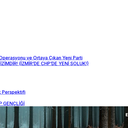
 Operasyonu ve Ortaya Çıkan Yeni Parti
MDİR! (İZMİR’DE CHP’DE YENİ SOLUK!)
 Perspektifi
 GENÇLİĞİ