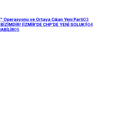
e” Operasyonu ve Ortaya Çıkan Yeni Parti
03
ZİMDİR! (İZMİR’DE CHP’DE YENİ SOLUK!)
04
ABİLİR
05