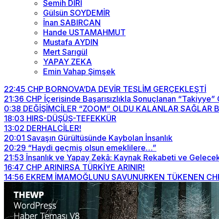
Semih DİRİ
Gülsün SOYDEMİR
İnan SABIRCAN
Hande USTAMAHMUT
Mustafa AYDIN
Mert Sarıgül
YAPAY ZEKA
Emin Vahap Şimşek
22:45
CHP BORNOVA’DA DEVİR TESLİM GERÇEKLEŞTİ
21:36
CHP İçerisinde Başarısızlıkla Sonuçlanan “Takiyye”
0:38
DEĞİŞİMCİLER “ZOOM” OLDU KALANLAR SAĞLAR BİZİ
18:03
HIRS-DÜŞÜŞ-TEFEKKÜR
13:02
DERHALCİLER!
20:01
Savaşın Gürültüsünde Kaybolan İnsanlık
20:29
“Haydi geçmiş olsun emeklilere…”
21:53
İnsanlık ve Yapay Zekâ: Kaynak Rekabeti ve Gelecek
16:47
CHP ARINIRSA TÜRKİYE ARINIR!
14:56
EKREM İMAMOĞLUNU SAVUNURKEN TÜKENEN CHP