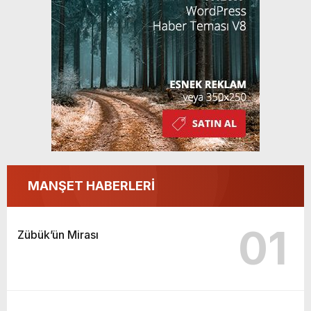
MANŞET HABERLERİ
01
Zübük’ün Mirası