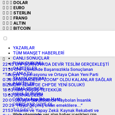
DOLAR
EURO
STERLIN
FRANG
ALTIN
BITCOIN
YAZARLAR
TÜM MANŞET HABERLERİ
CANLI SONUÇLAR
PUAN DURUMU
22:45
CHP BORNOVA’DA DEVİR TESLİM GERÇEKLEŞTİ
GAZETELER
21:36
CHP İçerisinde Başarısızlıkla Sonuçlanan
CANLI TV
“Takiyye” Operasyonu ve Ortaya Çıkan Yeni Parti
TRAFİK DURUMU
0:38
DEĞİŞİMCİLER “ZOOM” OLDU KALANLAR SAĞLAR
PARİTELER
BİZİMDİR! (İZMİR’DE CHP’DE YENİ SOLUK!)
FİRMA REHBERİ
18:03
HIRS-DÜŞÜŞ-TEFEKKÜR
HAVA DURUMU
13:02
DERHALCİLER!
WhatsApp İhbar Hattı
20:01
Savaşın Gürültüsünde Kaybolan İnsanlık
GİRİŞ YAP
ÜYE OL
20:29
“Haydi geçmiş olsun emeklilere…”
21:53
İnsanlık ve Yapay Zekâ: Kaynak Rekabeti ve
Web sitemizde yer alan haber içerikleri izin