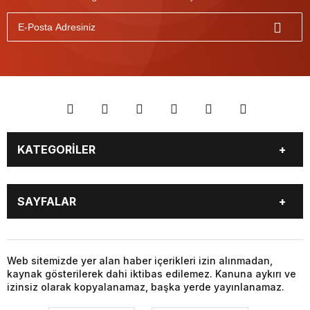
KATEGORİLER
GÜNDEM
DÜNYA
SAYFALAR
SİYASET
EKONOMİ
SPOR
MAGAZİN
BURÇLAR
CANLI BORSA
SAĞLIK
EĞİTİM
CANLI SONUÇLAR
CANLI TV
Web sitemizde yer alan haber içerikleri izin alınmadan,
YAŞAM
TEKNOLOJİ
kaynak gösterilerek dahi iktibas edilemez. Kanuna aykırı ve
FİKSTÜR
FİRMA EKLE
KÜLTÜR SANAT
FOTO GALERİ
izinsiz olarak kopyalanamaz, başka yerde yayınlanamaz.
FİRMA REHBERİ
GAZETELER
VİDEO GALERİ
YAZARLAR