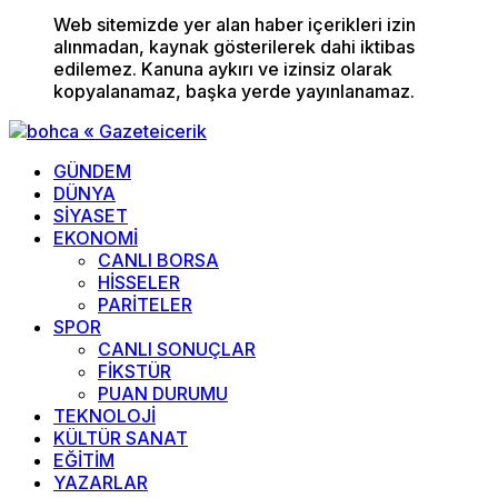
Web sitemizde yer alan haber içerikleri izin
alınmadan, kaynak gösterilerek dahi iktibas
edilemez. Kanuna aykırı ve izinsiz olarak
kopyalanamaz, başka yerde yayınlanamaz.
GÜNDEM
DÜNYA
SİYASET
EKONOMİ
CANLI BORSA
HİSSELER
PARİTELER
SPOR
CANLI SONUÇLAR
FİKSTÜR
PUAN DURUMU
TEKNOLOJİ
KÜLTÜR SANAT
EĞİTİM
YAZARLAR