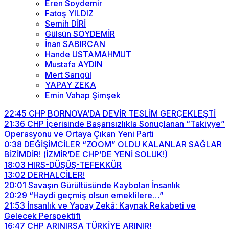
Eren Soydemir
Fatoş YILDIZ
Semih DİRİ
Gülsün SOYDEMİR
İnan SABIRCAN
Hande USTAMAHMUT
Mustafa AYDIN
Mert Sarıgül
YAPAY ZEKA
Emin Vahap Şimşek
22:45
CHP BORNOVA’DA DEVİR TESLİM GERÇEKLEŞTİ
21:36
CHP İçerisinde Başarısızlıkla Sonuçlanan “Takiyye”
Operasyonu ve Ortaya Çıkan Yeni Parti
0:38
DEĞİŞİMCİLER “ZOOM” OLDU KALANLAR SAĞLAR
BİZİMDİR! (İZMİR’DE CHP’DE YENİ SOLUK!)
18:03
HIRS-DÜŞÜŞ-TEFEKKÜR
13:02
DERHALCİLER!
20:01
Savaşın Gürültüsünde Kaybolan İnsanlık
20:29
“Haydi geçmiş olsun emeklilere…”
21:53
İnsanlık ve Yapay Zekâ: Kaynak Rekabeti ve
Gelecek Perspektifi
16:47
CHP ARINIRSA TÜRKİYE ARINIR!