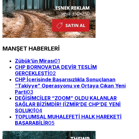
MANŞET HABERLERİ
Zübük’ün Mirası
01
CHP BORNOVA’DA DEVİR TESLİM
GERÇEKLEŞTİ
02
CHP İçerisinde Başarısızlıkla Sonuçlanan
“Takiyye” Operasyonu ve Ortaya Çıkan Yeni
Parti
03
DEĞİŞİMCİLER “ZOOM” OLDU KALANLAR
SAĞLAR BİZİMDİR! (İZMİR’DE CHP’DE YENİ
SOLUK!)
04
TOPLUMSAL MUHALEFETİ HALK HAREKETİ
BAŞARABİLİR
05