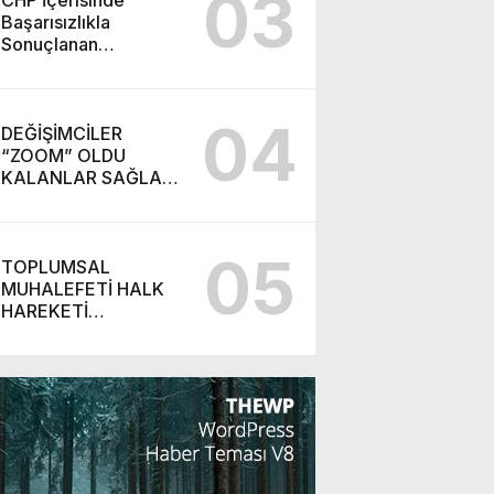
03
CHP İçerisinde
Başarısızlıkla
Sonuçlanan
“Takiyye”
Operasyonu ve
Ortaya Çıkan Yeni
04
Parti
DEĞİŞİMCİLER
“ZOOM” OLDU
KALANLAR SAĞLAR
BİZİMDİR! (İZMİR’DE
CHP’DE YENİ
SOLUK!)
05
TOPLUMSAL
MUHALEFETİ HALK
HAREKETİ
BAŞARABİLİR