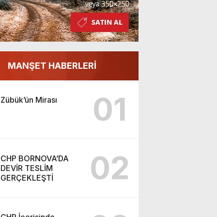
MANŞET HABERLERİ
01
Zübük’ün Mirası
02
CHP BORNOVA’DA
DEVİR TESLİM
GERÇEKLEŞTİ