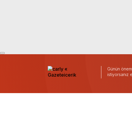
Günün önemli
istiyorsanız