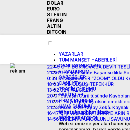
DOLAR
EURO
STERLIN
FRANG
ALTIN
BITCOIN
YAZARLAR
TÜM MANŞET HABERLERİ
CANLI SONUÇLAR
22:45
CHP BORNOVA’DA DEVİR TESL
PUAN DURUMU
21:36
CHP İçerisinde Başarısızlıkla S
GAZETELER
0:38
DEĞİŞİMCİLER “ZOOM” OLDU KA
CANLI TV
18:03
HIRS-DÜŞÜŞ-TEFEKKÜR
TRAFİK DURUMU
13:02
DERHALCİLER!
PARİTELER
20:01
Savaşın Gürültüsünde Kaybolan 
FİRMA REHBERİ
20:29
“Haydi geçmiş olsun emeklile
HAVA DURUMU
21:53
İnsanlık ve Yapay Zekâ: Kaynak
WhatsApp İhbar Hattı
16:47
CHP ARINIRSA TÜRKİYE ARINIR
GİRİŞ YAP
ÜYE OL
14:56
EKREM İMAMOĞLUNU SAVUNUR
Web sitemizde yer alan haber içer
kopyalanamaz, başka yerde yay