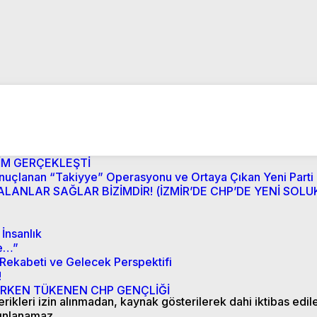
İM GERÇEKLEŞTİ
onuçlanan “Takiyye” Operasyonu ve Ortaya Çıkan Yeni Parti
LANLAR SAĞLAR BİZİMDİR! (İZMİR’DE CHP’DE YENİ SOLUK
İnsanlık
re…”
 Rekabeti ve Gelecek Perspektifi
!
KEN TÜKENEN CHP GENÇLİĞİ
ikleri izin alınmadan, kaynak gösterilerek dahi iktibas edil
ınlanamaz.