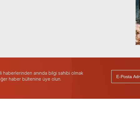
 haberlerinden anında bilgi sahibi olmak
 eğer haber bültenine üye olun.