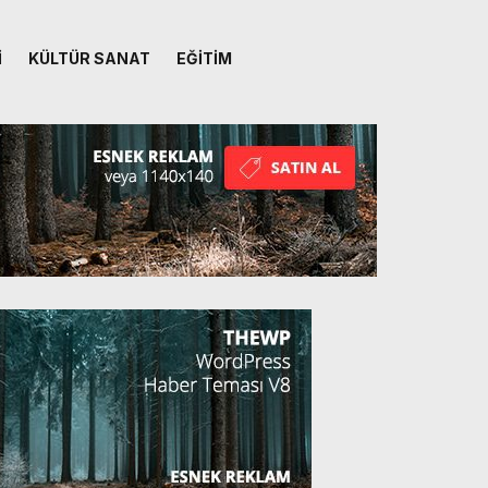
İ
KÜLTÜR SANAT
EĞİTİM