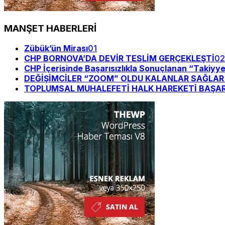
MANŞET HABERLERİ
Zübük’ün Mirası
01
CHP BORNOVA’DA DEVİR TESLİM GERÇEKLEŞTİ
02
CHP İçerisinde Başarısızlıkla Sonuçlanan “Takiyy
DEĞİŞİMCİLER “ZOOM” OLDU KALANLAR SAĞLAR Bİ
TOPLUMSAL MUHALEFETİ HALK HAREKETİ BAŞAR