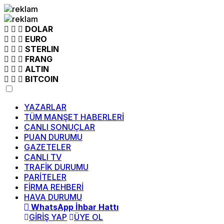
DOLAR
EURO
STERLIN
FRANG
ALTIN
BITCOIN
YAZARLAR
TÜM MANŞET HABERLERİ
CANLI SONUÇLAR
PUAN DURUMU
GAZETELER
CANLI TV
TRAFİK DURUMU
PARİTELER
FİRMA REHBERİ
HAVA DURUMU
WhatsApp İhbar Hattı
GİRİŞ YAP
ÜYE OL