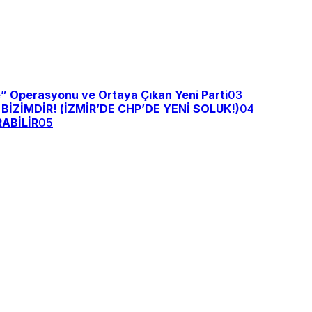
e” Operasyonu ve Ortaya Çıkan Yeni Parti
03
ZİMDİR! (İZMİR’DE CHP’DE YENİ SOLUK!)
04
ABİLİR
05