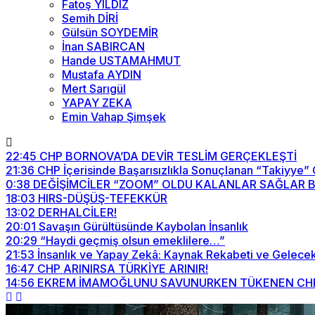
Fatoş YILDIZ
Semih DİRİ
Gülsün SOYDEMİR
İnan SABIRCAN
Hande USTAMAHMUT
Mustafa AYDIN
Mert Sarıgül
YAPAY ZEKA
Emin Vahap Şimşek
22:45
CHP BORNOVA’DA DEVİR TESLİM GERÇEKLEŞTİ
21:36
CHP İçerisinde Başarısızlıkla Sonuçlanan “Takiyye”
0:38
DEĞİŞİMCİLER “ZOOM” OLDU KALANLAR SAĞLAR BİZİ
18:03
HIRS-DÜŞÜŞ-TEFEKKÜR
13:02
DERHALCİLER!
20:01
Savaşın Gürültüsünde Kaybolan İnsanlık
20:29
“Haydi geçmiş olsun emeklilere…”
21:53
İnsanlık ve Yapay Zekâ: Kaynak Rekabeti ve Gelecek
16:47
CHP ARINIRSA TÜRKİYE ARINIR!
14:56
EKREM İMAMOĞLUNU SAVUNURKEN TÜKENEN CHP